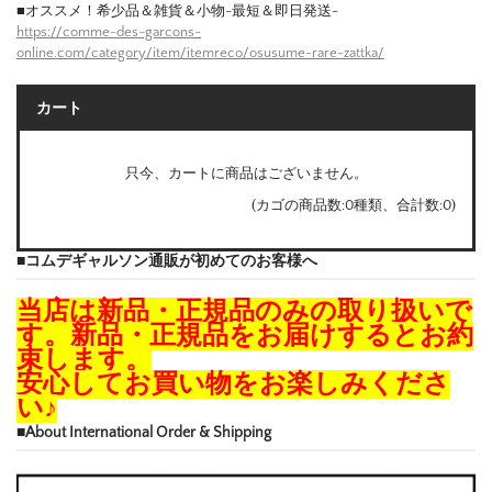
■オススメ！希少品＆雑貨＆小物-最短＆即日発送-
https://comme-des-garcons-
online.com/category/item/itemreco/osusume-rare-zattka/
カート
只今、カートに商品はございません。
(カゴの商品数:0種類、合計数:0)
■コムデギャルソン通販が初めてのお客様へ
当店は新品・正規品のみの取り扱いで
す。新品・正規品をお届けするとお約
束します。
安心してお買い物をお楽しみくださ
い♪
■About International Order & Shipping