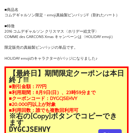
■商品名
コムデギャルソン限定・emoji真鍮製ピンバッジF（割れたハート）
■特徴
2016 コムデギャルソン クリスマス〈ホリデー絵文字〉
COMME des GARCONS Xmas キャンペーンは〈HOLIDAY emoji）
限定販売の真鍮製ピンバッジの単品です。
HOLIDAY emojiのキャラクターがバッジになりました♪
【最終日】期間限定クーポンは本日
終了!!!
■割引金額：777円
■利用期間：8月9日(日）、23時59分まで
■クーポンコード：DYGCJSEHVY
■20,000円以上が対象
■利用回数：誰でも複数回利用可
※右の[Copy]ボタンでコピーでき
ます
DYGCJSEHVY