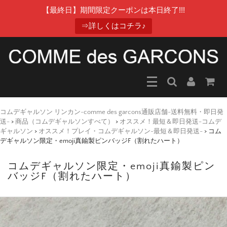
【最終日】期間限定クーポンは本日終了!!!
⇒詳しくはコチラ♪
コムデギャルソン リンカン-comme des garcons通販店舗-送料無料・即日発
送-
>
商品（コムデギャルソンすべて）
>
オススメ！最短＆即日発送-コムデ
ギャルソン
>
オススメ！プレイ・コムデギャルソン-最短＆即日発送-
>
コム
デギャルソン限定・emoji真鍮製ピンバッジF（割れたハート）
コムデギャルソン限定・emoji真鍮製ピン
バッジF（割れたハート）