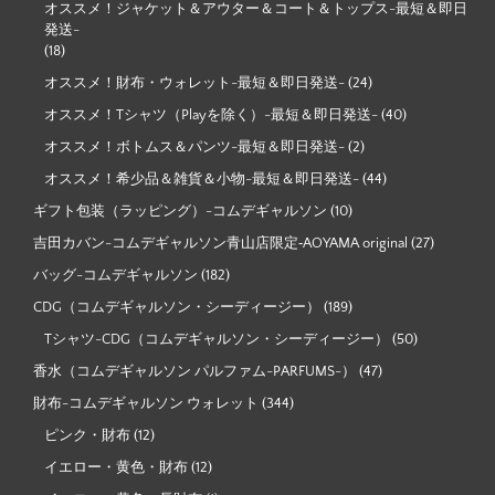
オススメ！ジャケット＆アウター＆コート＆トップス-最短＆即日
発送-
(18)
オススメ！財布・ウォレット-最短＆即日発送-
(24)
オススメ！Tシャツ（Playを除く）-最短＆即日発送-
(40)
オススメ！ボトムス＆パンツ-最短＆即日発送-
(2)
オススメ！希少品＆雑貨＆小物-最短＆即日発送-
(44)
ギフト包装（ラッピング）-コムデギャルソン
(10)
吉田カバン-コムデギャルソン青山店限定‐AOYAMA original
(27)
バッグ-コムデギャルソン
(182)
CDG（コムデギャルソン・シーディージー）
(189)
Tシャツ-CDG（コムデギャルソン・シーディージー）
(50)
香水（コムデギャルソン パルファム-PARFUMS-）
(47)
財布-コムデギャルソン ウォレット
(344)
ピンク・財布
(12)
イエロー・黄色・財布
(12)