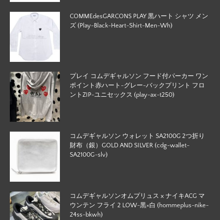
COMMEdesGARCONS PLAY 黒ハート シャツ メン
ズ (Play-Black-Heart-Shirt-Men-Wh)
プレイ コムデギャルソン フード付パーカー ワン
ポイント赤ハート-グレー-バックプリント フロ
ントZIP-ユニセックス (play-ax-t250)
コムデギャルソン ウォレット SA2100G 2つ折り
財布（銀）GOLD AND SILVER (cdg-wallet-
SA2100G-slv)
コムデギャルソンオムプリュス x ナイキACG マ
ウンテン フライ 2 LOW-黒×白 (hommeplus-nike-
24ss-bkwh)