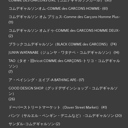
COMME DES GARCONS GIRL（コムデギャルソンガール）
(50)
コムデギャルソンオム-COMME des GARCONS HOMME-
(61)
コムデギャルソン オム プリュス-Comme des Garçons Homme Plus-
(11)
コムデギャルソン オムドゥ-COMME des GARCONS HOMME DEUX-
(2)
ブラックコムデギャルソン（BLACK COMME des GARCONS）
(74)
JUNYA WATANABE（ジュンヤ・ワタナベ・コムデギャルソン）
(14)
TAO（タオ・旧tricot COMME des GARÇONS-トリコ・コムデギャル
ソン）
(7)
ア・ベイシング・エイプ-A BATHING APE-
(17)
GOOD DESIGN SHOP（グッドデザインショップ・コムデギャルソ
ン）
(26)
ドーバーストリートマーケット（Dover Street Market）
(41)
パンツ（サルエル・ペンギン・デニムなど）-コムデギャルソン
(20)
サンダル-コムデギャルソン
(2)