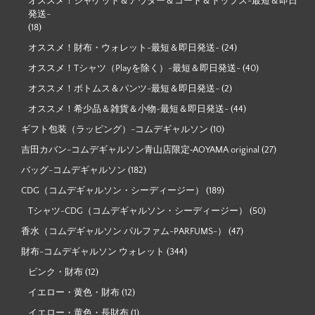
オススメ！ジャケット＆アウター＆コート＆トップス-最短＆即日
発送-
(18)
オススメ！財布・ウォレット-最短＆即日発送-
(24)
オススメ！Tシャツ（Playを除く）-最短＆即日発送-
(40)
オススメ！ボトムス＆パンツ-最短＆即日発送-
(2)
オススメ！希少品＆雑貨＆小物-最短＆即日発送-
(44)
ギフト包装（ラッピング）-コムデギャルソン
(10)
吉田カバン-コムデギャルソン青山店限定‐AOYAMA original
(27)
バッグ-コムデギャルソン
(182)
CDG（コムデギャルソン・シーディージー）
(189)
Tシャツ-CDG（コムデギャルソン・シーディージー）
(50)
香水（コムデギャルソン パルファム-PARFUMS-）
(47)
財布-コムデギャルソン ウォレット
(344)
ピンク・財布
(12)
イエロー・黄色・財布
(12)
イエロー・黄色・長財布
(1)