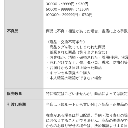
30000～49999円：930円
50000～99999円：1330円
100000～299999円：1760円
不良品
商品に不良・相違があった場合、当店による手数
《返品・交換不可条件》
・商品タグを取ってしまわれた商品
・破棄された商品（飾りタグも含む）
・お客様が、汚損・破損された・着用(使用、洗濯
・汚れだけでなく、傷、タバコ、香水、防虫剤等
・お届けから３日以上経った商品
・キャンセル前提のご購入
・本人確認の確認ができない場合
販売数量
特に指定はございませんが、商品によっては設定
引渡し時期
当店は正規ルートから買い付けた新品・正規品の
在庫がある場合は即日配送。予約・取り寄せの場
にお伝えすることができません。商品の準備がで
からのお取り寄せの場合は、決済確認より１０日