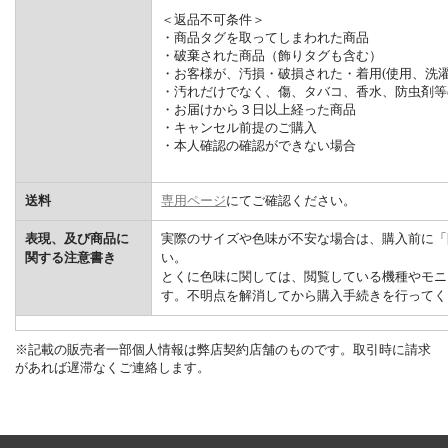
＜返品不可条件＞
・商品タグを取ってしまわれた商品
・破棄された商品（飾りタグも含む）
・お客様が、汚損・破損された・着用(使用、洗濯
・汚れだけでなく、傷、タバコ、香水、防虫剤等
・お届けから３日以上経った商品
・キャンセル前提のご購入
・本人確認の確認ができない場合
送料
専用ページ
にてご確認ください。
表現、及び商品に
実際のサイズや色味が不安な場合は、購入前に「
関する注意書き
い。
とくに色味に関しては、閲覧している機種やモニ
す。不明点を解消してから購入手続きを行ってく
※記載の販売者一部個人情報は弊店契約店舗のものです。取引時に請求
があれば遅滞なくご連絡します。