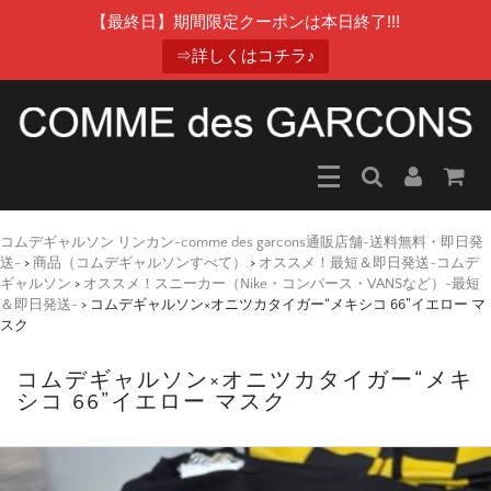
【最終日】期間限定クーポンは本日終了!!!
⇒詳しくはコチラ♪
コムデギャルソン リンカン-comme des garcons通販店舗-送料無料・即日発
送-
>
商品（コムデギャルソンすべて）
>
オススメ！最短＆即日発送-コムデ
ギャルソン
>
オススメ！スニーカー（Nike・コンバース・VANSなど）-最短
＆即日発送-
>
コムデギャルソン×オニツカタイガー“メキシコ 66”イエロー マ
スク
コムデギャルソン×オニツカタイガー“メキ
シコ 66”イエロー マスク