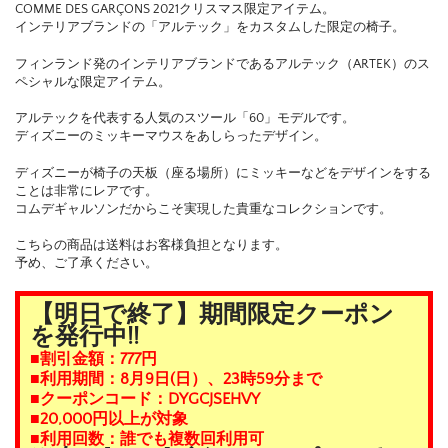
COMME DES GARÇONS 2021クリスマス限定アイテム。
インテリアブランドの「アルテック」をカスタムした限定の椅子。
フィンランド発のインテリアブランドであるアルテック（ARTEK）のス
ペシャルな限定アイテム。
アルテックを代表する人気のスツール「60」モデルです。
ディズニーのミッキーマウスをあしらったデザイン。
ディズニーが椅子の天板（座る場所）にミッキーなどをデザインをする
ことは非常にレアです。
コムデギャルソンだからこそ実現した貴重なコレクションです。
こちらの商品は送料はお客様負担となります。
予め、ご了承ください。
【明日で終了】期間限定クーポン
を発行中!!
■割引金額：777円
■利用期間：8月9日(日）、23時59分まで
■クーポンコード：DYGCJSEHVY
■20,000円以上が対象
■利用回数：誰でも複数回利用可