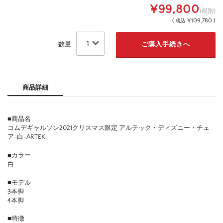
¥99,800
(税別)
(
¥109,780 )
税込
数量
商品詳細
■商品名
コムデギャルソン2021クリスマス限定 アルテック・ディズニー・チェ
ア-白-ARTEK
■カラー
白
■モデル
3本脚
4本脚
■特徴