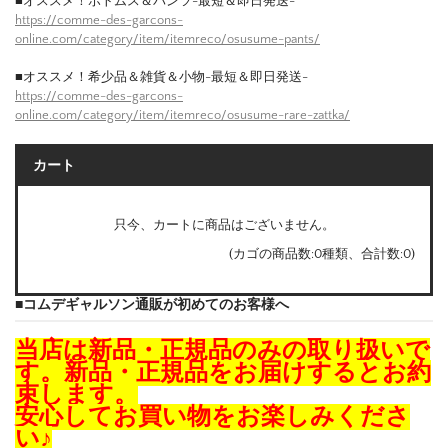
■オススメ！ボトムス＆パンツ-最短＆即日発送-
https://comme-des-garcons-
online.com/category/item/itemreco/osusume-pants/
■オススメ！希少品＆雑貨＆小物-最短＆即日発送-
https://comme-des-garcons-
online.com/category/item/itemreco/osusume-rare-zattka/
カート
只今、カートに商品はございません。
(カゴの商品数:0種類、合計数:0)
■コムデギャルソン通販が初めてのお客様へ
当店は新品・正規品のみの取り扱いで
す。新品・正規品をお届けするとお約
束します。
安心してお買い物をお楽しみくださ
い♪