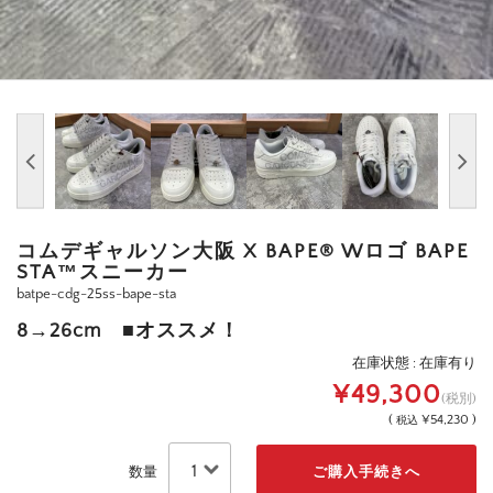
コムデギャルソン大阪 X BAPE®︎ Wロゴ BAPE
STA™️スニーカー
batpe-cdg-25ss-bape-sta
8→26cm ■オススメ！
在庫状態 : 在庫有り
¥49,300
(税別)
(
¥54,230 )
税込
数量