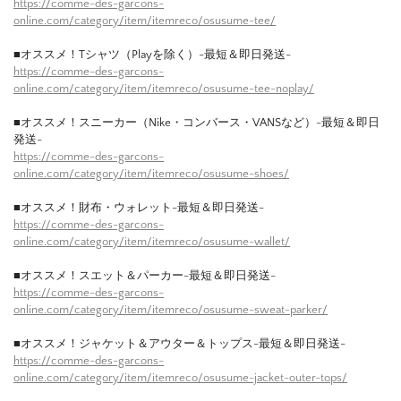
https://comme-des-garcons-
online.com/category/item/itemreco/osusume-tee/
■オススメ！Tシャツ（Playを除く）-最短＆即日発送-
https://comme-des-garcons-
online.com/category/item/itemreco/osusume-tee-noplay/
■オススメ！スニーカー（Nike・コンバース・VANSなど）-最短＆即日
発送-
https://comme-des-garcons-
online.com/category/item/itemreco/osusume-shoes/
■オススメ！財布・ウォレット-最短＆即日発送-
https://comme-des-garcons-
online.com/category/item/itemreco/osusume-wallet/
■オススメ！スエット＆パーカー-最短＆即日発送-
https://comme-des-garcons-
online.com/category/item/itemreco/osusume-sweat-parker/
■オススメ！ジャケット＆アウター＆トップス-最短＆即日発送-
https://comme-des-garcons-
online.com/category/item/itemreco/osusume-jacket-outer-tops/