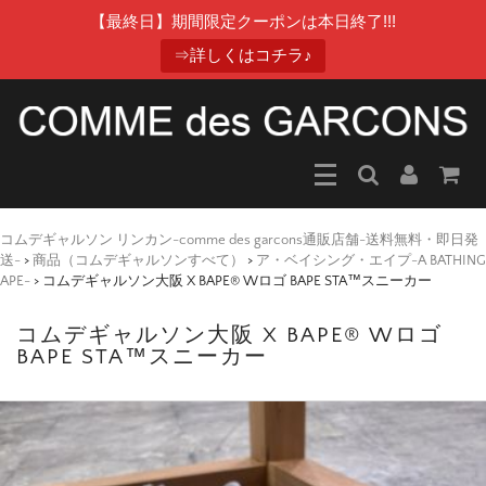
【最終日】期間限定クーポンは本日終了!!!
⇒詳しくはコチラ♪
コムデギャルソン リンカン-comme des garcons通販店舗-送料無料・即日発
送-
>
商品（コムデギャルソンすべて）
>
ア・ベイシング・エイプ-A BATHING
APE-
>
コムデギャルソン大阪 X BAPE®︎ Wロゴ BAPE STA™️スニーカー
コムデギャルソン大阪 X BAPE®︎ Wロゴ
BAPE STA™️スニーカー