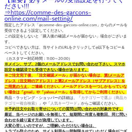
【重要】必ずメールの受信設定を行ってく
ださい!!!
⇒
https://comme-des-garcons-
online.com/mail-setting/
指定したアドレス「@comme-des-garcons-online.com」からのメールを
受信できるよう設定してください。
この設定をしないと「購入後の確認メールが届かない」場合がございま
す。
コピペできない方は、当サイトのURLをクリックして@以下をコピー＆
ペーストしてください。
（カスタマー対応時間：11:00～20:00）
※メイン、サブ、2個のメールアドレスでお問い合わせ下さい。スマホ
設定を確認済でも受信できない場合があります。
※ご注文完了後、「注文確認メール」が届かない場合は、
第1メールア
ドレス（注文時のアドレス）と第2メールアドレス（サブアドレス）を
ご用意のうえ
、ご連絡ください。メールアドレスを一つしかもっていな
い場合は「gmail」や「yahooメール」を取得してからご利用ください。
商品・ラッピング・ショッパーの詳細は、「
カテゴリーで選ぶ（商品カ
テゴリー複合検索）
」や「
人気キーワード
」からご確認ください。
※予約注文やお取り寄せについての質問は問い合わせの対象外です。
最近、当ページのお願いを無視して、短期間に何度も複数回、同じ問い
合わせを繰り返す方が急増しています。
大変心苦しいのですが、ご理解いただけない場合は、
トラブル防止のため、サイト利用を一部制限させていただく場合がござ