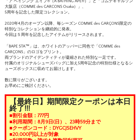
「ア ベイシング エイプ®（A BATHING APE®）」と「コムデギャルソン
大阪店（COMME des GARCONS Osaka）」、
5周年を記念した限定コレクション。
2020年4月のオープン以降、毎シーズン COMME des GARÇONS限定の
特別なコレクションを継続的に発表。
今回は５周年を記念したアイテムがリリースされます。
「BAPE STA™️」は、ホワイトのアッパーに同色で「COMME des
GARÇONS」のロゴをプリント。
両ブランドのアイデンティティが凝縮された特別な一足です。
付属のオリジナルシューズバッグに加え5周年記念の特別仕様となるシ
ューズボックスに収めてお届けします。
数に限りがございます。
お早めにご検討ください。
【最終日】期間限定クーポンは本日
終了!!!
■割引金額：777円
■利用期間：8月9日(日）、23時59分まで
■クーポンコード：DYGCJSEHVY
■20,000円以上が対象