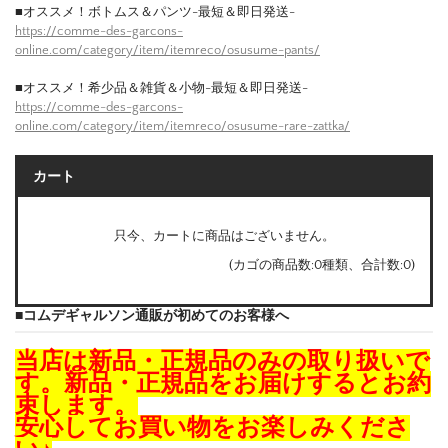
■オススメ！ボトムス＆パンツ-最短＆即日発送-
https://comme-des-garcons-
online.com/category/item/itemreco/osusume-pants/
■オススメ！希少品＆雑貨＆小物-最短＆即日発送-
https://comme-des-garcons-
online.com/category/item/itemreco/osusume-rare-zattka/
カート
只今、カートに商品はございません。
(カゴの商品数:0種類、合計数:0)
■コムデギャルソン通販が初めてのお客様へ
当店は新品・正規品のみの取り扱いで
す。新品・正規品をお届けするとお約
束します。
安心してお買い物をお楽しみくださ