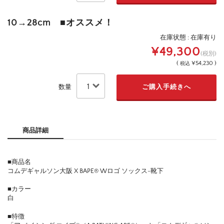
10→28cm ■オススメ！
在庫状態 : 在庫有り
¥49,300
(税別)
(
¥54,230 )
税込
数量
商品詳細
■商品名
コムデギャルソン大阪 X BAPE®︎ Wロゴ ソックス-靴下
■カラー
白
■特徴