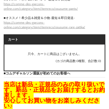
https://comme-des-garcons-
online.com/category/item/itemreco/osusume-pants/
■オススメ！希少品＆雑貨＆小物-最短＆即日発送-
https://comme-des-garcons-
online.com/category/item/itemreco/osusume-rare-zattka/
カート
只今、カートに商品はございません。
(カゴの商品数:0種類、合計数:0)
■コムデギャルソン通販が初めてのお客様へ
当店は新品・正規品のみの取り扱いで
す。新品・正規品をお届けするとお約
束します。
安心してお買い物をお楽しみくださ
い♪