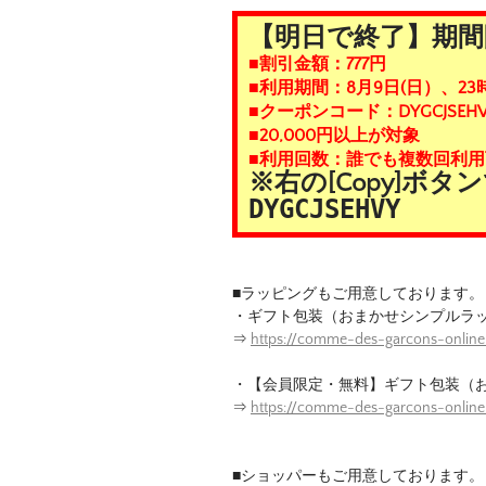
【明日で終了】期間
■割引金額：777円
■利用期間：8月9日(日）、23
■クーポンコード：DYGCJSEHV
■20,000円以上が対象
■利用回数：誰でも複数回利用
※右の[Copy]ボ
DYGCJSEHVY
■ラッピングもご用意しております。
・ギフト包装（おまかせシンプルラ
⇒
https://comme-des-garcons-online
・【会員限定・無料】ギフト包装（
⇒
https://comme-des-garcons-onlin
■ショッパーもご用意しております。