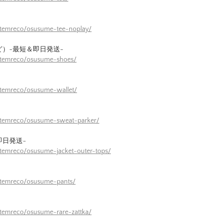
itemreco/osusume-tee-noplay/
ど）-最短＆即日発送-
/itemreco/osusume-shoes/
itemreco/osusume-wallet/
/itemreco/osusume-sweat-parker/
即日発送-
itemreco/osusume-jacket-outer-tops/
itemreco/osusume-pants/
itemreco/osusume-rare-zattka/