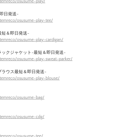
itemreco/osusume-play/
即日発送-
itemreco/osusume-play-tee/
最短＆即日発送-
itemreco/osusume-play-cardigan/
ラックジャケット-最短＆即日発送-
itemreco/osusume-play-sweat-parker/
ブラウス最短＆即日発送-
itemreco/osusume-play-blouse/
/itemreco/osusume-bag/
/itemreco/osusume-cdg/
itemreco/osusume-tee/