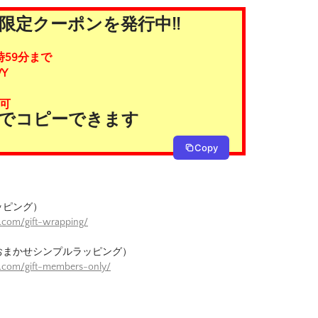
限定クーポンを発行中!!
時59分まで
Y
可
タンでコピーできます
Copy
ッピング）
.com/gift-wrapping/
おまかせシンプルラッピング）
e.com/gift-members-only/