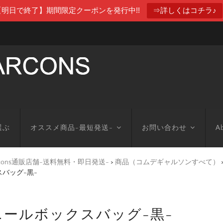
【明日で終了】期間限定クーポンを発行中!!
⇒詳しくはコチラ♪
選ぶ
オススメ商品-最短発送-
お問い合わせ
Ab
arcons通販店舗-送料無料・即日発送-
>
商品（コムデギャルソンすべて）
スバッグ-黒-
ビニールボックスバッグ-黒-