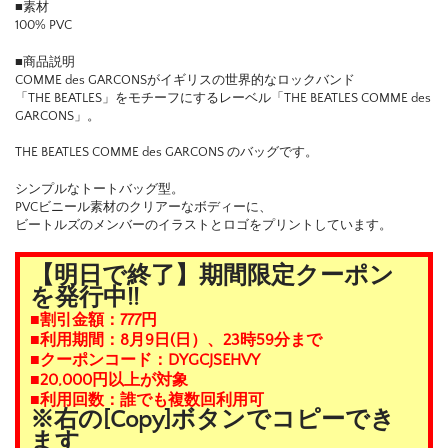
■素材
100% PVC
■商品説明
COMME des GARCONSがイギリスの世界的なロックバンド
「THE BEATLES」をモチーフにするレーベル「THE BEATLES COMME des
GARCONS」。
THE BEATLES COMME des GARCONS のバッグです。
シンプルなトートバッグ型。
PVCビニール素材のクリアーなボディーに、
ビートルズのメンバーのイラストとロゴをプリントしています。
【明日で終了】期間限定クーポン
を発行中!!
■割引金額：777円
■利用期間：8月9日(日）、23時59分まで
■クーポンコード：DYGCJSEHVY
■20,000円以上が対象
■利用回数：誰でも複数回利用可
※右の[Copy]ボタンでコピーでき
ます