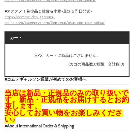
online.com/category/item/itemreco/osusume-pants/
■オススメ！希少品＆雑貨＆小物-最短＆即日発送-
https://comme-des-garcons-
online.com/category/item/itemreco/osusume-rare-zattka/
カート
只今、カートに商品はございません。
(カゴの商品数:0種類、合計数:0)
■コムデギャルソン通販が初めてのお客様へ
当店は新品・正規品のみの取り扱いで
す。新品・正規品をお届けするとお約
束します。
安心してお買い物をお楽しみくださ
い♪
■About International Order & Shipping