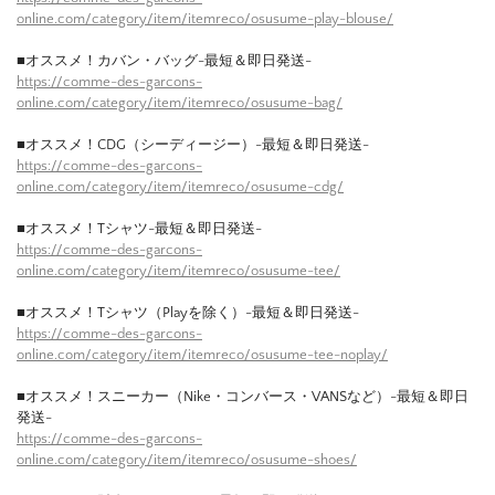
online.com/category/item/itemreco/osusume-play-blouse/
■オススメ！カバン・バッグ-最短＆即日発送-
https://comme-des-garcons-
online.com/category/item/itemreco/osusume-bag/
■オススメ！CDG（シーディージー）-最短＆即日発送-
https://comme-des-garcons-
online.com/category/item/itemreco/osusume-cdg/
■オススメ！Tシャツ-最短＆即日発送-
https://comme-des-garcons-
online.com/category/item/itemreco/osusume-tee/
■オススメ！Tシャツ（Playを除く）-最短＆即日発送-
https://comme-des-garcons-
online.com/category/item/itemreco/osusume-tee-noplay/
■オススメ！スニーカー（Nike・コンバース・VANSなど）-最短＆即日
発送-
https://comme-des-garcons-
online.com/category/item/itemreco/osusume-shoes/