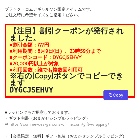
ブラック・コムデギャルソン限定アイテムです。
ご注文時に希望サイズをご指定ください。
【注目】割引クーポンが発行され
ました。
■割引金額：777円
■利用期間：8月9日(日）、23時59分まで
■クーポンコード：DYGCJSEHVY
■20,000円以上が対象
■利用回数：誰でも複数回利用可
※右の[Copy]ボタンでコピーでき
ます
DYGCJSEHVY
Copy
■ラッピングもご用意しております。
・ギフト包装（おまかせシンプルラッピング）
⇒
https://comme-des-garcons-online.com/gift-wrapping/
・【会員限定・無料】ギフト包装（おまかせシンプルラッピング）