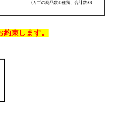
(カゴの商品数:0種類、合計数:0)
お約束します。
/