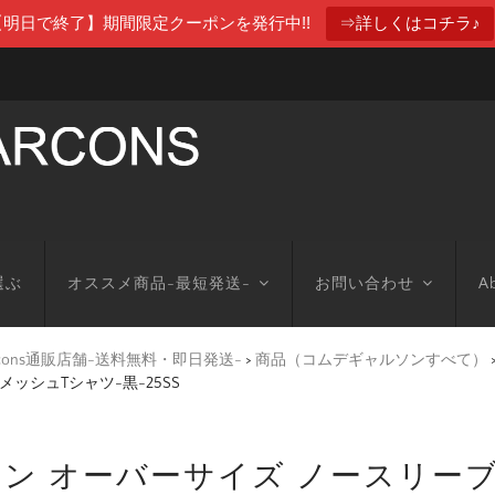
【明日で終了】期間限定クーポンを発行中!!
⇒詳しくはコチラ♪
選ぶ
オススメ商品-最短発送-
お問い合わせ
Ab
arcons通販店舗-送料無料・即日発送-
>
商品（コムデギャルソンすべて）
ッシュTシャツ-黒-25SS
ン オーバーサイズ ノースリーブ