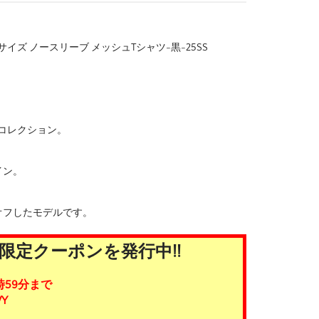
イズ ノースリーブ メッシュTシャツ-黒-25SS
5SS コレクション。
イン。
オフしたモデルです。
限定クーポンを発行中!!
時59分まで
Y