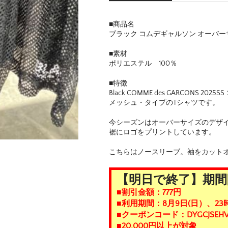
■商品名
ブラック コムデギャルソン オーバーサ
■素材
ポリエステル 100％
■特徴
Black COMME des GARCONS 202
メッシュ・タイプのTシャツです。
今シーズンはオーバーサイズのデザ
裾にロゴをプリントしています。
こちらはノースリーブ。袖をカット
【明日で終了】期間
■割引金額：777円
■利用期間：8月9日(日）、23
■クーポンコード：DYGCJSEHV
■20,000円以上が対象