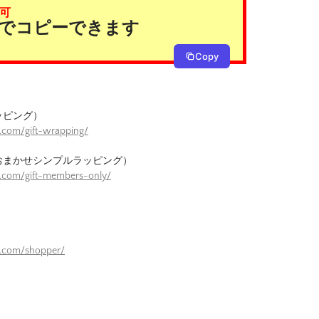
可
タンでコピーできます
Copy
ッピング）
.com/gift-wrapping/
おまかせシンプルラッピング）
e.com/gift-members-only/
）
e.com/shopper/