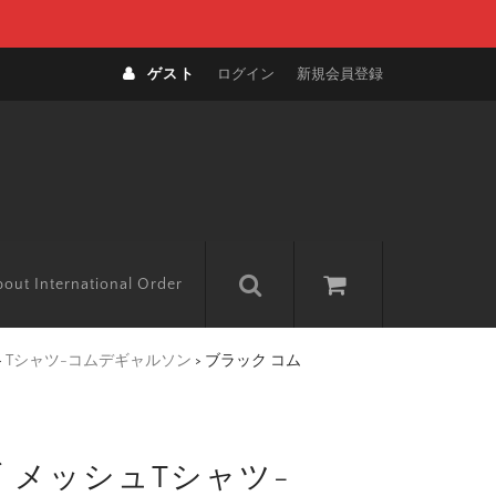
ゲスト
ログイン
新規会員登録
out International Order
>
Tシャツ-コムデギャルソン
>
ブラック コム
 メッシュTシャツ-