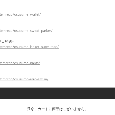
itemreco/osusume-wallet/
/itemreco/osusume-sweat-parker/
即日発送-
itemreco/osusume-jacket-outer-tops/
itemreco/osusume-pants/
itemreco/osusume-rare-zattka/
只今、カートに商品はございません。