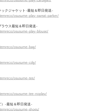
itemreco/osusume-play-cardigan/
ラックジャケット-最短＆即日発送-
itemreco/osusume-play-sweat-parker/
ブラウス最短＆即日発送-
itemreco/osusume-play-blouse/
/itemreco/osusume-bag/
/itemreco/osusume-cdg/
itemreco/osusume-tee/
itemreco/osusume-tee-noplay/
ど）-最短＆即日発送-
/itemreco/osusume-shoes/