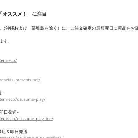
は「オススメ！」に注目
先（沖縄および一部離島を除く）に、ご注文確定の最短翌日に商品をお
ます。
itemreco/
enefits-presents-set/
-
itemreco/osusume-play/
即日発送-
itemreco/osusume-play-tee/
最短＆即日発送-