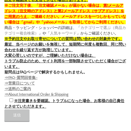
※ご注文完了後、「注文確認メール」が届かない場合は、
第1メールア
ドレス（注文時のアドレス）と第2メールアドレス（サブアドレス）を
ご用意のうえ
、ご連絡ください。メールアドレスを一つしかもっていな
い場合は「gmail」や「yahooメール」を取得してからご利用ください。
商品・ラッピング・ショッパーの詳細は、「
カテゴリーで選ぶ（商品カ
テゴリー複合検索）
」や「
人気キーワード
」からご確認ください。
※予約注文やお取り寄せについての質問は問い合わせの対象外です。
最近、当ページのお願いを無視して、短期間に何度も複数回、同じ問い
合わせを繰り返す方が急増しています。
大変心苦しいのですが、ご理解いただけない場合は、
トラブル防止のため、サイト利用を一部制限させていただく場合がござ
います。
疑問点はFAQページで解決するかもしれません。
⇒FAQ-質問回答集-
⇒営業日について
⇒送料のご案内
⇒About International Order & Shipping
※注意書きを要確認。トラブルになった場合、お客様の自己責任
とさせていただきます。