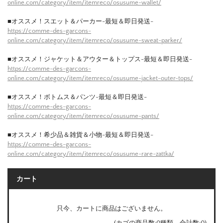
online.com/category/item/itemreco/osusume-wallet/
■オススメ！スエット＆パーカー-最短＆即日発送-
https://comme-des-garcons-
online.com/category/item/itemreco/osusume-sweat-parker/
■オススメ！ジャケット＆アウター＆トップス-最短＆即日発送-
https://comme-des-garcons-
online.com/category/item/itemreco/osusume-jacket-outer-tops/
■オススメ！ボトムス＆パンツ-最短＆即日発送-
https://comme-des-garcons-
online.com/category/item/itemreco/osusume-pants/
■オススメ！希少品＆雑貨＆小物-最短＆即日発送-
https://comme-des-garcons-
online.com/category/item/itemreco/osusume-rare-zattka/
カート
只今、カートに商品はございません。
(カゴの商品数:0種類、合計数:0)