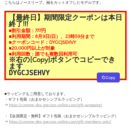
こちらはノースリーブ。袖をカットオフしたモデルです。
【最終日】期間限定クーポンは本日
終了!!!
■割引金額：777円
■利用期間：8月9日(日）、23時59分まで
■クーポンコード：DYGCJSEHVY
■20,000円以上が対象
■利用回数：誰でも複数回利用可
※右の[Copy]ボタンでコピーでき
ます
DYGCJSEHVY
Copy
■ラッピングもご用意しております。
・ギフト包装（おまかせシンプルラッピング）
⇒
https://comme-des-garcons-online.com/gift-wrapping/
・【会員限定・無料】ギフト包装（おまかせシンプルラッピング）
⇒
https://comme-des-garcons-online.com/gift-members-only/