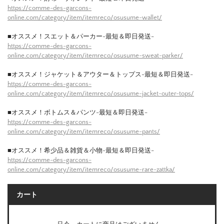
https://comme-des-garcons-
online.com/category/item/itemreco/osusume-wallet/
■オススメ！スエット＆パーカー-最短＆即日発送-
https://comme-des-garcons-
online.com/category/item/itemreco/osusume-sweat-parker/
■オススメ！ジャケット＆アウター＆トップス-最短＆即日発送-
https://comme-des-garcons-
online.com/category/item/itemreco/osusume-jacket-outer-tops/
■オススメ！ボトムス＆パンツ-最短＆即日発送-
https://comme-des-garcons-
online.com/category/item/itemreco/osusume-pants/
■オススメ！希少品＆雑貨＆小物-最短＆即日発送-
https://comme-des-garcons-
online.com/category/item/itemreco/osusume-rare-zattka/
カート