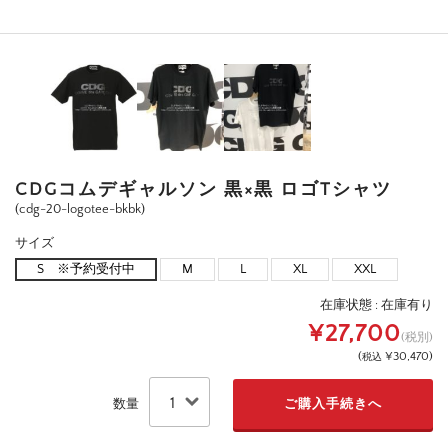
CDGコムデギャルソン 黒×黒 ロゴTシャツ
(cdg-20-logotee-bkbk)
サイズ
S ※予約受付中
M
L
XL
XXL
在庫状態 :
在庫有り
¥27,700
(税別)
(
¥30,470
)
税込
数量