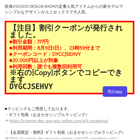
前身のGOOD DESIGN SHOPの定番人気アイテムからの新モデルで
シンプルなデザインがユニセックスで大人気。
【注目】割引クーポンが発行され
ました。
■割引金額：777円
■利用期間：8月9日(日）、23時59分まで
■クーポンコード：DYGCJSEHVY
■20,000円以上が対象
■利用回数：誰でも複数回利用可
※右の[Copy]ボタンでコピーでき
ます
DYGCJSEHVY
Copy
■ラッピングもご用意しております。
・ギフト包装（おまかせシンプルラッピング）
⇒
https://comme-des-garcons-online.com/gift-wrapping/
・【会員限定・無料】ギフト包装（おまかせシンプルラッピング）
⇒
https://comme-des-garcons-online.com/gift-members-only/