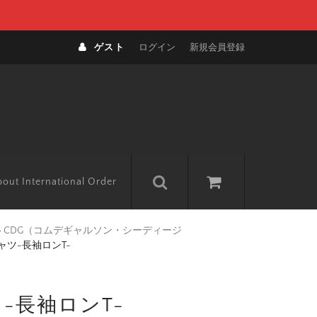
ゲスト
ログイン
新規会員登録
out International Order
>
CDG（コムデギャルソン・シーディージ
ャツ-長袖ロンT-
-長袖ロンT-