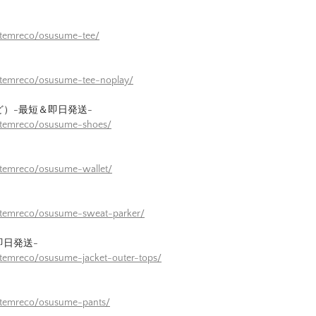
itemreco/osusume-tee/
itemreco/osusume-tee-noplay/
ど）-最短＆即日発送-
/itemreco/osusume-shoes/
itemreco/osusume-wallet/
/itemreco/osusume-sweat-parker/
即日発送-
itemreco/osusume-jacket-outer-tops/
itemreco/osusume-pants/