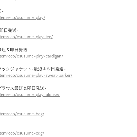
-
itemreco/osusume-play/
即日発送-
itemreco/osusume-play-tee/
最短＆即日発送-
itemreco/osusume-play-cardigan/
ラックジャケット-最短＆即日発送-
itemreco/osusume-play-sweat-parker/
ブラウス最短＆即日発送-
itemreco/osusume-play-blouse/
/itemreco/osusume-bag/
/itemreco/osusume-cdg/