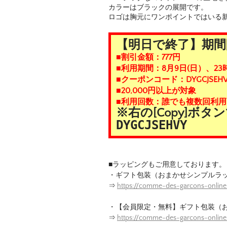
カラーはブラックの展開です。
ロゴは胸元にワンポイントではいる
【明日で終了】期間
■割引金額：777円
■利用期間：8月9日(日）、23
■クーポンコード：DYGCJSEHV
■20,000円以上が対象
■利用回数：誰でも複数回利用
※右の[Copy]ボ
DYGCJSEHVY
■ラッピングもご用意しております。
・ギフト包装（おまかせシンプルラ
⇒
https://comme-des-garcons-online
・【会員限定・無料】ギフト包装（
⇒
https://comme-des-garcons-onlin