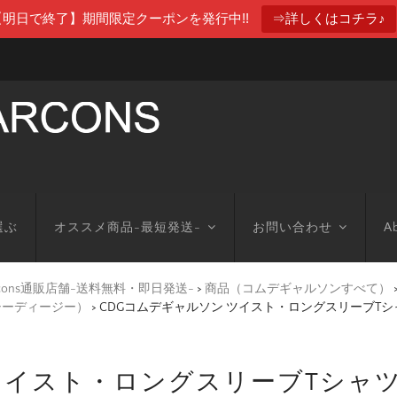
【明日で終了】期間限定クーポンを発行中!!
⇒詳しくはコチラ♪
選ぶ
オススメ商品-最短発送-
お問い合わせ
Ab
arcons通販店舗-送料無料・即日発送-
>
商品（コムデギャルソンすべて）
シーディージー）
>
CDGコムデギャルソン ツイスト・ロングスリーブTシ
ツイスト・ロングスリーブTシャツ