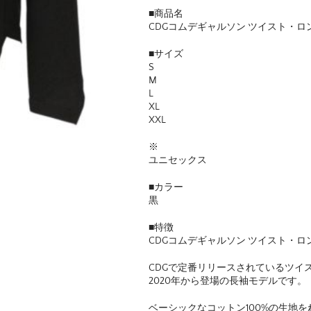
■商品名
CDGコムデギャルソン ツイスト・ロ
■サイズ
S
M
L
XL
XXL
※
ユニセックス
■カラー
黒
■特徴
CDGコムデギャルソン ツイスト・ロ
CDGで定番リリースされているツイ
2020年から登場の長袖モデルです。
ベーシックなコットン100%の生地