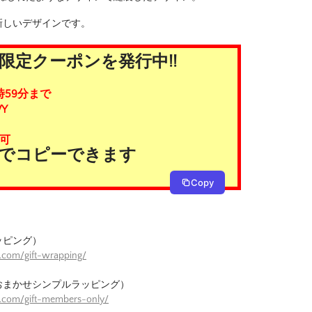
新しいデザインです。
限定クーポンを発行中!!
時59分まで
Y
可
タンでコピーできます
Copy
ッピング）
.com/gift-wrapping/
おまかせシンプルラッピング）
e.com/gift-members-only/