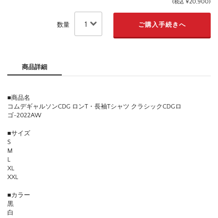
(
¥20,900
)
税込
数量
商品詳細
■商品名
コムデギャルソンCDG ロンT・長袖Tシャツ クラシックCDGロ
ゴ-2022AW
■サイズ
S
M
L
XL
XXL
■カラー
黒
白