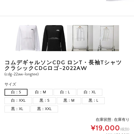
コムデギャルソンCDG ロンT・長袖Tシャツ
クラシックCDGロゴ-2022AW
(cdg-22aw-longtee)
サイズ
白：S
白：M
白：L
白：XL
白：XXL
黒：S
黒：M
黒：L
黒：XL
黒：XXL
在庫状態 :
在庫有り
¥19,000
(税別)