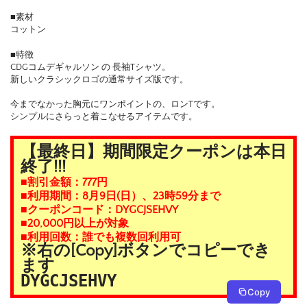
■素材
コットン
■特徴
CDGコムデギャルソン の 長袖Tシャツ。
新しいクラシックロゴの通常サイズ版です。
今までなかった胸元にワンポイントの、ロンTです。
シンプルにさらっと着こなせるアイテムです。
【最終日】期間限定クーポンは本日
終了!!!
■割引金額：777円
■利用期間：8月9日(日）、23時59分まで
■クーポンコード：DYGCJSEHVY
■20,000円以上が対象
■利用回数：誰でも複数回利用可
※右の[Copy]ボタンでコピーでき
ます
DYGCJSEHVY
Copy