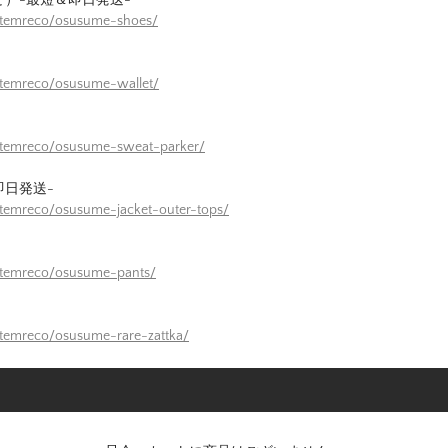
/itemreco/osusume-shoes/
itemreco/osusume-wallet/
/itemreco/osusume-sweat-parker/
即日発送-
itemreco/osusume-jacket-outer-tops/
itemreco/osusume-pants/
itemreco/osusume-rare-zattka/