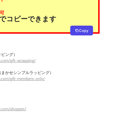
Y
可
タンでコピーできます
Copy
ッピング）
.com/gift-wrapping/
おまかせシンプルラッピング）
e.com/gift-members-only/
）
e.com/shopper/