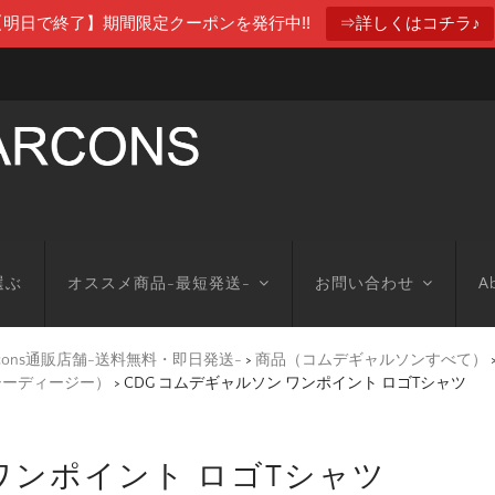
【明日で終了】期間限定クーポンを発行中!!
⇒詳しくはコチラ♪
選ぶ
オススメ商品-最短発送-
お問い合わせ
Ab
arcons通販店舗-送料無料・即日発送-
>
商品（コムデギャルソンすべて）
シーディージー）
>
CDG コムデギャルソン ワンポイント ロゴTシャツ
 ワンポイント ロゴTシャツ