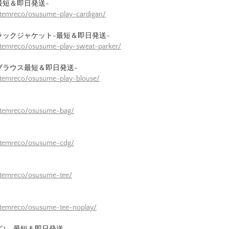
最短＆即日発送-
itemreco/osusume-play-cardigan/
ラックジャケット-最短＆即日発送-
itemreco/osusume-play-sweat-parker/
ブラウス最短＆即日発送-
itemreco/osusume-play-blouse/
/itemreco/osusume-bag/
/itemreco/osusume-cdg/
itemreco/osusume-tee/
itemreco/osusume-tee-noplay/
ど）-最短＆即日発送-