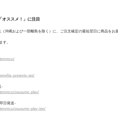
は「オススメ！」に注目
先（沖縄および一部離島を除く）に、ご注文確定の最短翌日に商品をお
ます。
itemreco/
enefits-presents-set/
-
itemreco/osusume-play/
即日発送-
itemreco/osusume-play-tee/