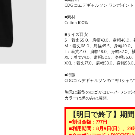
CDG コムデギャルソン ワンポイント
■素材
Cotton 100%
■サイズ目安
S：着丈65.0、肩幅43.0、身幅46.0、袖
M：着丈68.0、肩幅45.5、身幅49.0、
L：着丈71.0、肩幅48.0、身幅52.0、袖
XL：着丈74.0、肩幅50.5、身幅55.0、
XXL：着丈77.0、肩幅53.0、身幅58.0
■特徴
CDGコムデギャルソンの半袖Tシャツ
胸元に新型のロゴがはいったワンポ
カラーは黒のみの展開。
【明日で終了】期間
■割引金額：777円
■利用期間：8月9日(日）、23