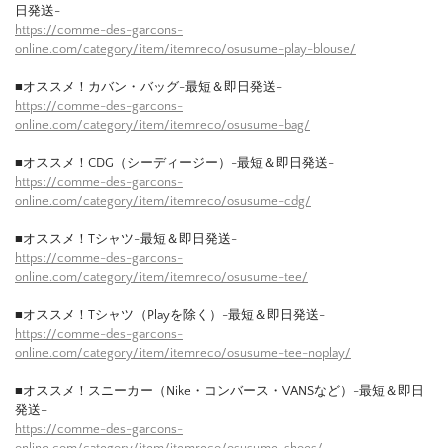
日発送-
https://comme-des-garcons-
online.com/category/item/itemreco/osusume-play-blouse/
■オススメ！カバン・バッグ-最短＆即日発送-
https://comme-des-garcons-
online.com/category/item/itemreco/osusume-bag/
■オススメ！CDG（シーディージー）-最短＆即日発送-
https://comme-des-garcons-
online.com/category/item/itemreco/osusume-cdg/
■オススメ！Tシャツ-最短＆即日発送-
https://comme-des-garcons-
online.com/category/item/itemreco/osusume-tee/
■オススメ！Tシャツ（Playを除く）-最短＆即日発送-
https://comme-des-garcons-
online.com/category/item/itemreco/osusume-tee-noplay/
■オススメ！スニーカー（Nike・コンバース・VANSなど）-最短＆即日
発送-
https://comme-des-garcons-
online.com/category/item/itemreco/osusume-shoes/