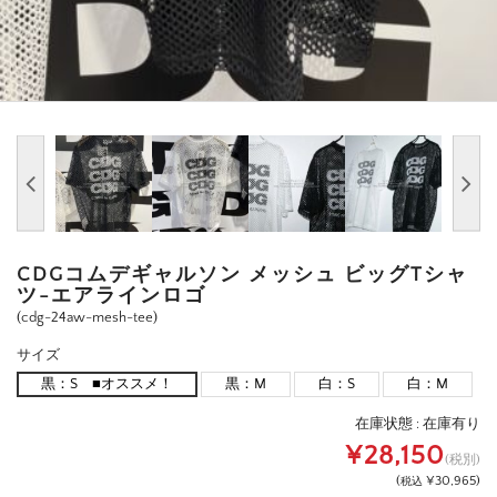
CDGコムデギャルソン メッシュ ビッグTシャ
ツ-エアラインロゴ
(cdg-24aw-mesh-tee)
サイズ
黒：S ■オススメ！
黒：M
白：S
白：M
在庫状態 :
在庫有り
¥28,150
(税別)
(
¥30,965
)
税込