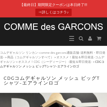
【最終日】期間限定クーポンは本日終了!!!
⇒詳しくはコチラ♪
コムデギャルソン リンカン-comme des garcons通販店舗-送料無料・即日発
送-
>
商品（コムデギャルソンすべて）
>
オススメ！最短＆即日発送-コムデ
ギャルソン
>
オススメ！CDG（シーディージー）-最短＆即日発送-
>
CDGコ
ムデギャルソン メッシュ ビッグTシャツ-エアラインロゴ
CDGコムデギャルソン メッシュ ビッグT
シャツ-エアラインロゴ