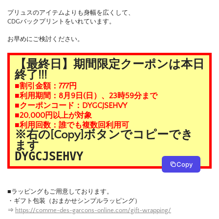
プリュスのアイテムよりも身幅を広くして、
CDGバックプリントをいれています。
お早めにご検討ください。
【最終日】期間限定クーポンは本日
終了!!!
■割引金額：777円
■利用期間：8月9日(日）、23時59分まで
■クーポンコード：DYGCJSEHVY
■20,000円以上が対象
■利用回数：誰でも複数回利用可
※右の[Copy]ボタンでコピーでき
ます
DYGCJSEHVY
Copy
■ラッピングもご用意しております。
・ギフト包装（おまかせシンプルラッピング）
⇒
https://comme-des-garcons-online.com/gift-wrapping/