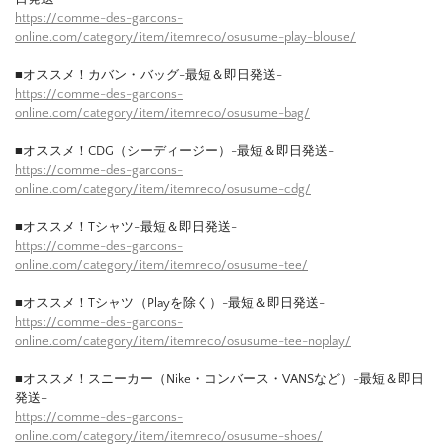
https://comme-des-garcons-
online.com/category/item/itemreco/osusume-play-blouse/
■オススメ！カバン・バッグ-最短＆即日発送-
https://comme-des-garcons-
online.com/category/item/itemreco/osusume-bag/
■オススメ！CDG（シーディージー）-最短＆即日発送-
https://comme-des-garcons-
online.com/category/item/itemreco/osusume-cdg/
■オススメ！Tシャツ-最短＆即日発送-
https://comme-des-garcons-
online.com/category/item/itemreco/osusume-tee/
■オススメ！Tシャツ（Playを除く）-最短＆即日発送-
https://comme-des-garcons-
online.com/category/item/itemreco/osusume-tee-noplay/
■オススメ！スニーカー（Nike・コンバース・VANSなど）-最短＆即日
発送-
https://comme-des-garcons-
online.com/category/item/itemreco/osusume-shoes/