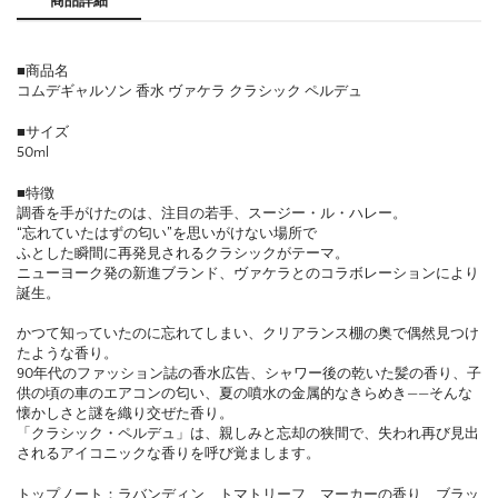
商品詳細
■商品名
コムデギャルソン 香水 ヴァケラ クラシック ペルデュ
■サイズ
50ml
■特徴
調香を手がけたのは、注目の若手、スージー・ル・ハレー。
“忘れていたはずの匂い”を思いがけない場所で
ふとした瞬間に再発見されるクラシックがテーマ。
ニューヨーク発の新進ブランド、ヴァケラとのコラボレーションにより
誕生。
かつて知っていたのに忘れてしまい、クリアランス棚の奥で偶然見つけ
たような香り。
90年代のファッション誌の香水広告、シャワー後の乾いた髪の香り、子
供の頃の車のエアコンの匂い、夏の噴水の金属的なきらめき——そんな
懐かしさと謎を織り交ぜた香り。
「クラシック・ペルデュ」は、親しみと忘却の狭間で、失われ再び見出
されるアイコニックな香りを呼び覚まします。
トップノート：ラバンディン、トマトリーフ、マーカーの香り、ブラッ