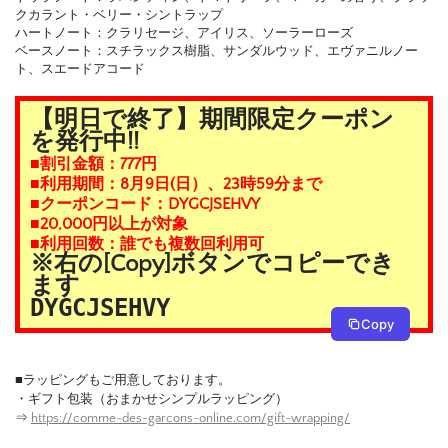
クカラント・ベリー・シントラップ
ハートノート：クラリセージ、アイリス、ソーラーローズ
ベースノート：スチラックス樹脂、サンダルウッド、エヴァニルノー
ト、スエードアコード
【明日で終了】期間限定クーポン
を発行中!!
■割引金額：777円
■利用期間：8月9日(日）、23時59分まで
■クーポンコード：DYGCJSEHVY
■20,000円以上が対象
■利用回数：誰でも複数回利用可
※右の[Copy]ボタンでコピーでき
ます
DYGCJSEHVY
Copy
■ラッピングもご用意しております。
・ギフト包装（おまかせシンプルラッピング）
⇒
https://comme-des-garcons-online.com/gift-wrapping/