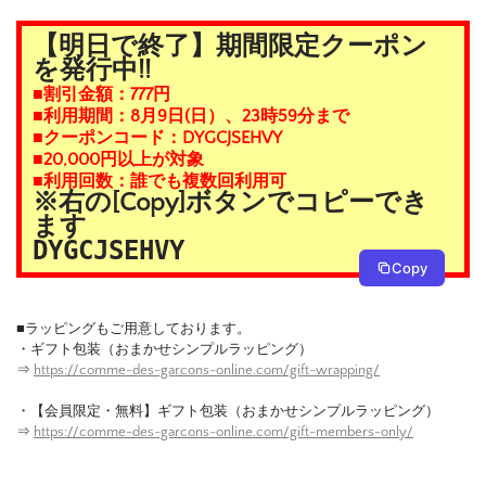
【明日で終了】期間限定クーポン
を発行中!!
■割引金額：777円
■利用期間：8月9日(日）、23時59分まで
■クーポンコード：DYGCJSEHVY
■20,000円以上が対象
■利用回数：誰でも複数回利用可
※右の[Copy]ボタンでコピーでき
ます
DYGCJSEHVY
Copy
■ラッピングもご用意しております。
・ギフト包装（おまかせシンプルラッピング）
⇒
https://comme-des-garcons-online.com/gift-wrapping/
・【会員限定・無料】ギフト包装（おまかせシンプルラッピング）
⇒
https://comme-des-garcons-online.com/gift-members-only/