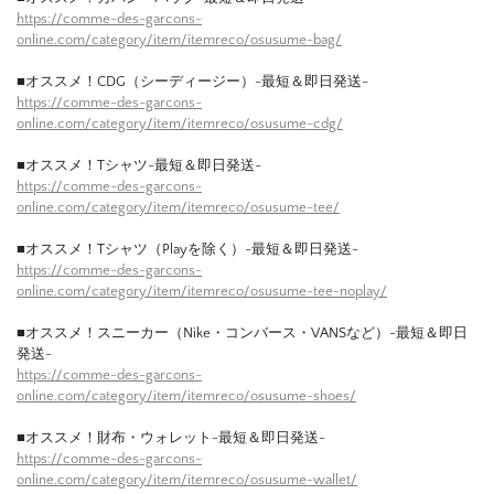
https://comme-des-garcons-
online.com/category/item/itemreco/osusume-bag/
■オススメ！CDG（シーディージー）-最短＆即日発送-
https://comme-des-garcons-
online.com/category/item/itemreco/osusume-cdg/
■オススメ！Tシャツ-最短＆即日発送-
https://comme-des-garcons-
online.com/category/item/itemreco/osusume-tee/
■オススメ！Tシャツ（Playを除く）-最短＆即日発送-
https://comme-des-garcons-
online.com/category/item/itemreco/osusume-tee-noplay/
■オススメ！スニーカー（Nike・コンバース・VANSなど）-最短＆即日
発送-
https://comme-des-garcons-
online.com/category/item/itemreco/osusume-shoes/
■オススメ！財布・ウォレット-最短＆即日発送-
https://comme-des-garcons-
online.com/category/item/itemreco/osusume-wallet/