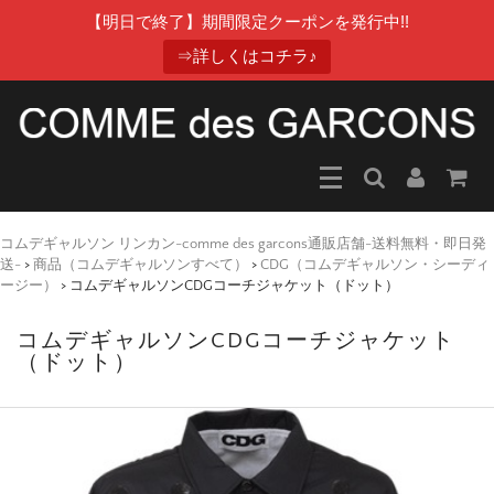
【明日で終了】期間限定クーポンを発行中!!
⇒詳しくはコチラ♪
コムデギャルソン リンカン-comme des garcons通販店舗-送料無料・即日発
送-
>
商品（コムデギャルソンすべて）
>
CDG（コムデギャルソン・シーディ
ージー）
>
コムデギャルソンCDGコーチジャケット（ドット）
コムデギャルソンCDGコーチジャケット
（ドット）