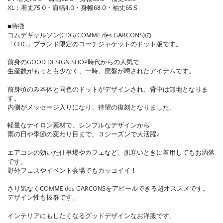
XL：着丈75.0・肩幅4.0・身幅68.0・袖丈65.5
■特徴
コムデギャルソン(CDG/COMME des GARCONS)の
「CDG」ブランド限定のコーチジャケットのドット版です。
前身のGOOD DESIGN SHOP時代からの人気で
生産数がもっとも少なく、一時、廃盤が噂されたアイテムです。
前身頃のみ本体と同色のドットがデザインされ、背中は無地となりま
す。
内側がメッセージ入りになり、待望の復刻となりました。
軽量なナイロン素材で、シンプルなデザインから
雨の日や季節の変わり目まで、３シーズンで大活躍♪
エアコンの効いた仕事場やカフェなど、肌寒いときに着用してもお洒落
です。
野外フェスやイベント会場でもカッコイイ！
さり気なくCOMME des GARCONSをアピールできる超オススメです。
デザイン性も抜群です。
インテリアにもしたくなるグッドデザインなお洋服です。