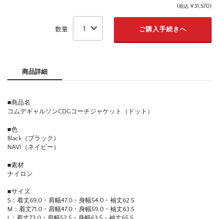
(
¥31,570
)
税込
数量
商品詳細
■商品名
コムデギャルソンCDGコーチジャケット（ドット）
■色
Black（ブラック）
NAVI（ネイビー）
■素材
ナイロン
■サイズ
S：着丈69.0・肩幅47.0・身幅54.0・袖丈62.5
M：着丈71.0・肩幅47.0・身幅59.0・袖丈63.5
L：着丈73.0・肩幅52.5・身幅63.5・袖丈65.5