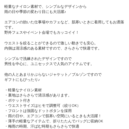
軽量なナイロン素材で、シンプルなデザインから
雨の日や季節の変わり目にも大活躍♪
エアコンの効いた仕事場やカフェなど、肌寒いときに着用してもお洒落
です。
野外フェスやイベント会場でもカッコイイ！
ウエストを絞ることができるので激しい動きでも安心。
内側は清涼感のある素材ですので、さらさらで快適です。
シンプルで洗練されたデザインですので
男性を中心に、ユニセックスで人気のアイテムです。
他の人とあまりかぶらないジャケット／ブルゾンですので
ギフトにもぴったり♪
・軽量なナイロン素材
・裏地はさらさらで清涼感があります。
・ポケット付き
・ウエストサイズはヒモで調整可（絞りOK）
・フロントは強固なドットボタンを採用
・雨の日や、エアコンで肌寒い空間にいるときも大活躍！
・薄手の軽量なアイテムで、折りたたんでバッグに収納OK
・梅雨の時期、汗ばむ時期もさらさらで快適