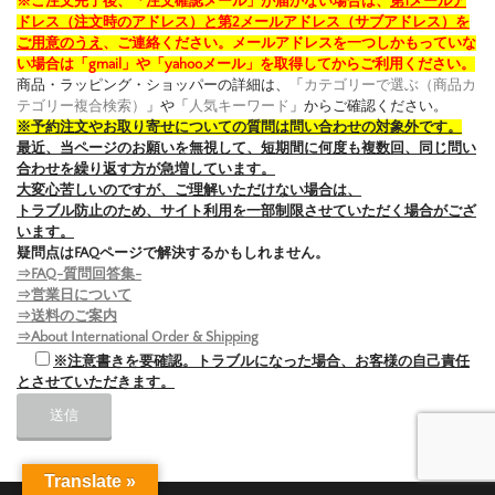
※ご注文完了後、「注文確認メール」が届かない場合は、
第1メールア
ドレス（注文時のアドレス）と第2メールアドレス（サブアドレス）を
ご用意のうえ
、ご連絡ください。メールアドレスを一つしかもっていな
い場合は「gmail」や「yahooメール」を取得してからご利用ください。
商品・ラッピング・ショッパーの詳細は、「
カテゴリーで選ぶ（商品カ
テゴリー複合検索）
」や「
人気キーワード
」からご確認ください。
※予約注文やお取り寄せについての質問は問い合わせの対象外です。
最近、当ページのお願いを無視して、短期間に何度も複数回、同じ問い
合わせを繰り返す方が急増しています。
大変心苦しいのですが、ご理解いただけない場合は、
トラブル防止のため、サイト利用を一部制限させていただく場合がござ
います。
疑問点はFAQページで解決するかもしれません。
⇒FAQ-質問回答集-
⇒営業日について
⇒送料のご案内
⇒About International Order & Shipping
※注意書きを要確認。トラブルになった場合、お客様の自己責任
とさせていただきます。
Translate »