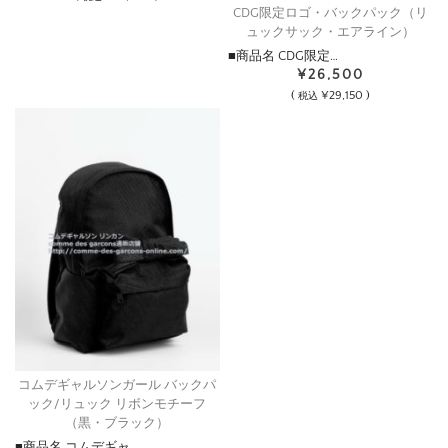
CDG限定ロゴ・バックパック（リ
ュックサック・エアライン）
■商品名 CDG限定…
¥26,500
(
¥29,150 )
税込
コムデギャルソンガール バックパ
ック/リュック リボンモチーフ
（黒・ブラック）
■商品名 コムデギャ…