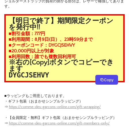
ショルダーストラップの負荷の掛かる部分は、レザーで補強してありま
す。
【明日で終了】期間限定クーポン
を発行中!!
■割引金額：777円
■利用期間：8月9日(日）、23時59分まで
■クーポンコード：DYGCJSEHVY
■20,000円以上が対象
■利用回数：誰でも複数回利用可
※右の[Copy]ボタンでコピーでき
ます
DYGCJSEHVY
Copy
■ラッピングもご用意しております。
・ギフト包装（おまかせシンプルラッピング）
⇒
https://comme-des-garcons-online.com/gift-wrapping/
・【会員限定・無料】ギフト包装（おまかせシンプルラッピング）
⇒
https://comme-des-garcons-online.com/gift-members-only/