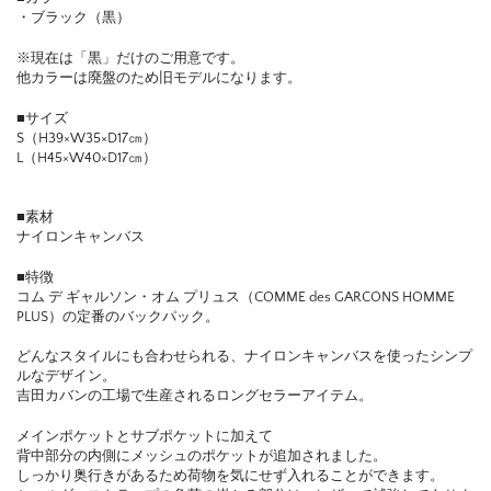
・ブラック（黒）
※現在は「黒」だけのご用意です。
他カラーは廃盤のため旧モデルになります。
■サイズ
S（H39×W35×D17㎝）
L（H45×W40×D17㎝）
■素材
ナイロンキャンバス
■特徴
コム デ ギャルソン・オム プリュス（COMME des GARCONS HOMME
PLUS）の定番のバックパック。
どんなスタイルにも合わせられる、ナイロンキャンバスを使ったシンプ
ルなデザイン。
吉田カバンの工場で生産されるロングセラーアイテム。
メインポケットとサブポケットに加えて
背中部分の内側にメッシュのポケットが追加されました。
しっかり奥行きがあるため荷物を気にせず入れることができます。