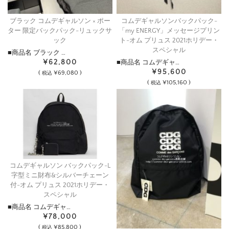
ブラック コムデギャルソン × ポー
コムデギャルソンバックパック-
ター 限定バックパック-リュックサ
「my ENERGY」メッセージプリン
ック
ト-オム プリュス 2021ホリデー・
スペシャル
■商品名 ブラック …
¥62,800
■商品名 コムデギャ…
¥95,600
(
¥69,080 )
税込
(
¥105,160 )
税込
コムデギャルソン バックパック-L
字型ミニ財布&シルバーチェーン
付-オム プリュス 2021ホリデー・
スペシャル
■商品名 コムデギャ…
¥78,000
(
¥85,800 )
税込