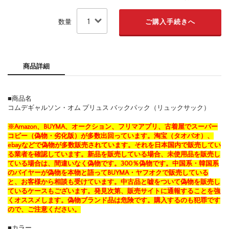
数量
商品詳細
■商品名
コムデギャルソン・オム プリュス バックパック（リュックサック）
※Amazon、BUYMA、オークション、フリマアプリ、古着屋でスーパー
コピー（偽物・劣化版）が多数出回っています。淘宝（タオバオ）、
ebayなどで偽物が多数販売されています。それを日本国内で販売してい
る業者を確認しています。新品を販売している場合、未使用品を販売し
ている場合は、間違いなく偽物です。300％偽物です。中国系・韓国系
のバイヤーが偽物を本物と語ってBUYMA・ヤフオクで販売している
と、お客様から相談も受けています。中古品と嘘をついて偽物を販売し
ているケースもございます。発見次第、販売サイトに通報することを強
くオススメします。偽物ブランド品は危険です。購入するのも犯罪です
ので、ご注意ください。
■カラー