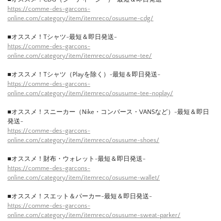
https://comme-des-garcons-
online.com/category/item/itemreco/osusume-cdg/
■オススメ！Tシャツ-最短＆即日発送-
https://comme-des-garcons-
online.com/category/item/itemreco/osusume-tee/
■オススメ！Tシャツ（Playを除く）-最短＆即日発送-
https://comme-des-garcons-
online.com/category/item/itemreco/osusume-tee-noplay/
■オススメ！スニーカー（Nike・コンバース・VANSなど）-最短＆即日
発送-
https://comme-des-garcons-
online.com/category/item/itemreco/osusume-shoes/
■オススメ！財布・ウォレット-最短＆即日発送-
https://comme-des-garcons-
online.com/category/item/itemreco/osusume-wallet/
■オススメ！スエット＆パーカー-最短＆即日発送-
https://comme-des-garcons-
online.com/category/item/itemreco/osusume-sweat-parker/