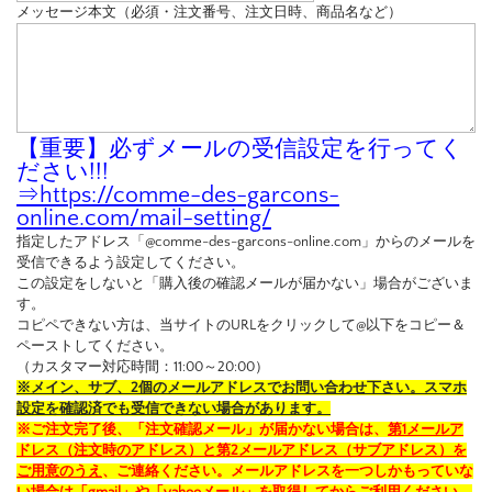
メッセージ本文（必須・注文番号、注文日時、商品名など）
【重要】必ずメールの受信設定を行ってく
ださい!!!
⇒
https://comme-des-garcons-
online.com/mail-setting/
指定したアドレス「@comme-des-garcons-online.com」からのメールを
受信できるよう設定してください。
この設定をしないと「購入後の確認メールが届かない」場合がございま
す。
コピペできない方は、当サイトのURLをクリックして@以下をコピー＆
ペーストしてください。
（カスタマー対応時間：11:00～20:00）
※メイン、サブ、2個のメールアドレスでお問い合わせ下さい。スマホ
設定を確認済でも受信できない場合があります。
※ご注文完了後、「注文確認メール」が届かない場合は、
第1メールア
ドレス（注文時のアドレス）と第2メールアドレス（サブアドレス）を
ご用意のうえ
、ご連絡ください。メールアドレスを一つしかもっていな
い場合は「gmail」や「yahooメール」を取得してからご利用ください。