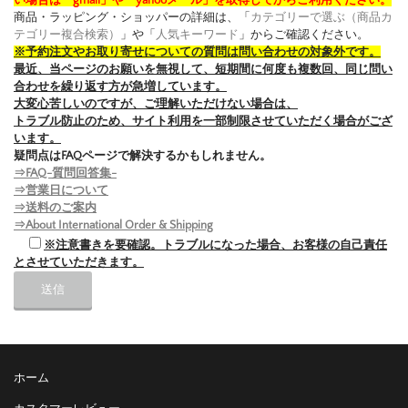
商品・ラッピング・ショッパーの詳細は、「
カテゴリーで選ぶ（商品カ
テゴリー複合検索）
」や「
人気キーワード
」からご確認ください。
※予約注文やお取り寄せについての質問は問い合わせの対象外です。
最近、当ページのお願いを無視して、短期間に何度も複数回、同じ問い
合わせを繰り返す方が急増しています。
大変心苦しいのですが、ご理解いただけない場合は、
トラブル防止のため、サイト利用を一部制限させていただく場合がござ
います。
疑問点はFAQページで解決するかもしれません。
⇒FAQ-質問回答集-
⇒営業日について
⇒送料のご案内
⇒About International Order & Shipping
※注意書きを要確認。トラブルになった場合、お客様の自己責任
とさせていただきます。
ホーム