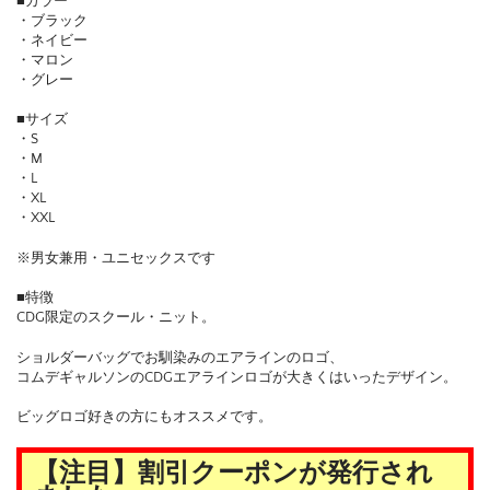
■カラー
・ブラック
・ネイビー
・マロン
・グレー
■サイズ
・S
・M
・L
・XL
・XXL
※男女兼用・ユニセックスです
■特徴
CDG限定のスクール・ニット。
ショルダーバッグでお馴染みのエアラインのロゴ、
コムデギャルソンのCDGエアラインロゴが大きくはいったデザイン。
ビッグロゴ好きの方にもオススメです。
【注目】割引クーポンが発行され