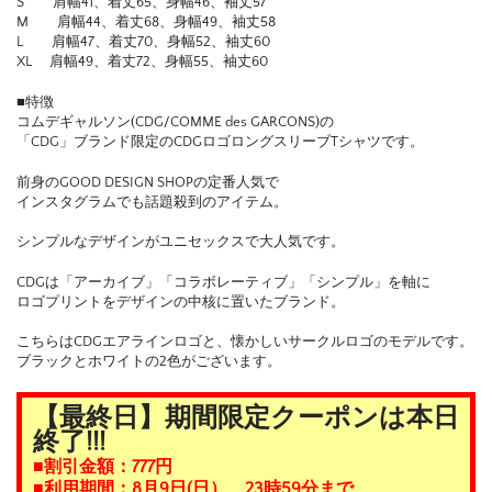
S 肩幅41、着丈65、身幅46、袖丈57
M 肩幅44、着丈68、身幅49、袖丈58
L 肩幅47、着丈70、身幅52、袖丈60
XL 肩幅49、着丈72、身幅55、袖丈60
■特徴
コムデギャルソン(CDG/COMME des GARCONS)の
「CDG」ブランド限定のCDGロゴロングスリーブTシャツです。
前身のGOOD DESIGN SHOPの定番人気で
インスタグラムでも話題殺到のアイテム。
シンプルなデザインがユニセックスで大人気です。
CDGは「アーカイブ」「コラボレーティブ」「シンプル」を軸に
ロゴプリントをデザインの中核に置いたブランド。
こちらはCDGエアラインロゴと、懐かしいサークルロゴのモデルです。
ブラックとホワイトの2色がございます。
【最終日】期間限定クーポンは本日
終了!!!
■割引金額：777円
■利用期間：8月9日(日）、23時59分まで