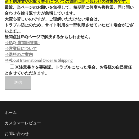
※予約注文やお取り寄せについての質問は問い合わせの対象外です。
最近、当ページのお願いを無視して、短期間に何度も複数回、同じ問い
合わせを繰り返す方が急増しています。
大変心苦しいのですが、ご理解いただけない場合は、
トラブル防止のため、サイト利用を一部制限させていただく場合がござ
います。
疑問点はFAQページで解決するかもしれません。
⇒FAQ-質問回答集-
⇒営業日について
⇒送料のご案内
⇒About International Order & Shipping
※注意書きを要確認。トラブルになった場合、お客様の自己責任
とさせていただきます。
ホーム
カスタマーレビュー
お問い合わせ