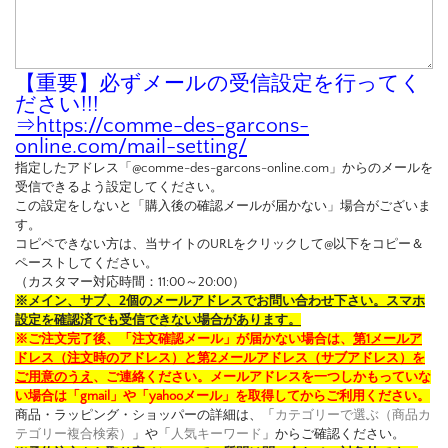
【重要】必ずメールの受信設定を行ってく
ださい!!!
⇒
https://comme-des-garcons-
online.com/mail-setting/
指定したアドレス「@comme-des-garcons-online.com」からのメールを
受信できるよう設定してください。
この設定をしないと「購入後の確認メールが届かない」場合がございま
す。
コピペできない方は、当サイトのURLをクリックして@以下をコピー＆
ペーストしてください。
（カスタマー対応時間：11:00～20:00）
※メイン、サブ、2個のメールアドレスでお問い合わせ下さい。スマホ
設定を確認済でも受信できない場合があります。
※ご注文完了後、「注文確認メール」が届かない場合は、
第1メールア
ドレス（注文時のアドレス）と第2メールアドレス（サブアドレス）を
ご用意のうえ
、ご連絡ください。メールアドレスを一つしかもっていな
い場合は「gmail」や「yahooメール」を取得してからご利用ください。
商品・ラッピング・ショッパーの詳細は、「
カテゴリーで選ぶ（商品カ
テゴリー複合検索）
」や「
人気キーワード
」からご確認ください。