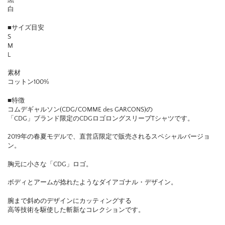
黒
白
■サイズ目安
S
M
L
素材
コットン100%
■特徴
コムデギャルソン(CDG/COMME des GARCONS)の
「CDG」ブランド限定のCDGロゴロングスリーブTシャツです。
2019年の春夏モデルで、直営店限定で販売されるスペシャルバージョ
ン。
胸元に小さな「CDG」ロゴ。
ボディとアームが捻れたようなダイアゴナル・デザイン。
腕まで斜めのデザインにカッティングする
高等技術を駆使した斬新なコレクションです。