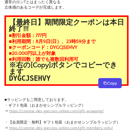
通常のロンTとはまったく異なる
立体感のあるコーデが完成します。
【最終日】期間限定クーポンは本日
終了!!!
■割引金額：777円
■利用期間：8月9日(日）、23時59分まで
■クーポンコード：DYGCJSEHVY
■20,000円以上が対象
■利用回数：誰でも複数回利用可
※右の[Copy]ボタンでコピーでき
ます
DYGCJSEHVY
Copy
■ラッピングもご用意しております。
・ギフト包装（おまかせシンプルラッピング）
⇒
https://comme-des-garcons-online.com/gift-wrapping/
・【会員限定・無料】ギフト包装（おまかせシンプルラッピング）
⇒
https://comme-des-garcons-online.com/gift-members-only/