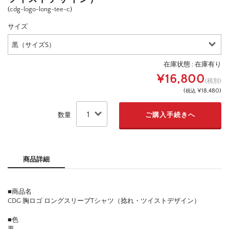
(cdg-logo-long-tee-c)
サイズ
在庫状態 :
在庫有り
¥16,800
(税別)
(
¥18,480
)
税込
数量
商品詳細
■商品名
CDG 胸ロゴ ロングスリーブTシャツ（捻れ・ツイストデザイン）
■色