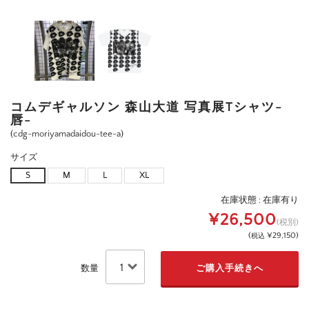
コムデギャルソン 森山大道 写真展Tシャツ-
唇-
(cdg-moriyamadaidou-tee-a)
サイズ
S
M
L
XL
在庫状態 :
在庫有り
¥26,500
(税別)
(
¥29,150
)
税込
数量