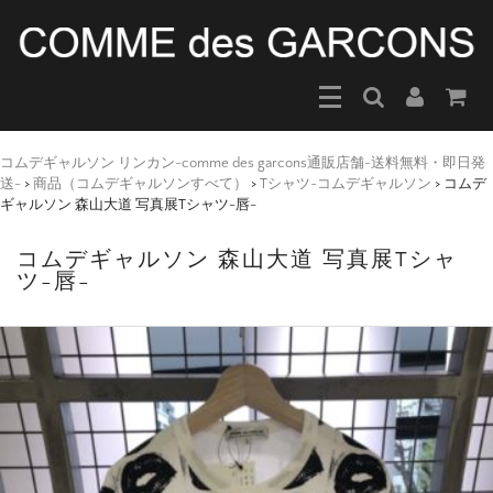
コムデギャルソン リンカン-comme des garcons通販店舗-送料無料・即日発
送-
>
商品（コムデギャルソンすべて）
>
Tシャツ-コムデギャルソン
>
コムデ
ギャルソン 森山大道 写真展Tシャツ-唇-
コムデギャルソン 森山大道 写真展Tシャ
ツ-唇-