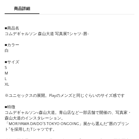
商品詳細
■商品名
コムデギャルソン 森山大道 写真展Tシャツ-唇-
■カラー
白
■サイズ
S
M
L
XL
※ユニセックスの展開。Playのメンズと同じぐらいのサイズ感です
■特徴
コムデギャルソン×森山大道。青山店など一部店舗で開催の、写真家・
森山大道のインスタレーション。
「MORIYAMA DAIDO’S TOKYO ONGOING」展から選んだ“唇のプリン
ト”を採用したTシャツです。