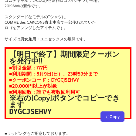
コムデギャルソンCDGから新作ロゴのTシャツが登場。
2019AWの新作です。
スタンダードなモデルのTシャツに
COMME des GARCONS青山本店で一部使われていた
ロゴをアレンジしたアイテムです。
サイズは男女兼用・ユニセックスの展開です。
【明日で終了】期間限定クーポン
を発行中!!
■割引金額：777円
■利用期間：8月9日(日）、23時59分まで
■クーポンコード：DYGCJSEHVY
■20,000円以上が対象
■利用回数：誰でも複数回利用可
※右の[Copy]ボタンでコピーでき
ます
DYGCJSEHVY
Copy
■ラッピングもご用意しております。