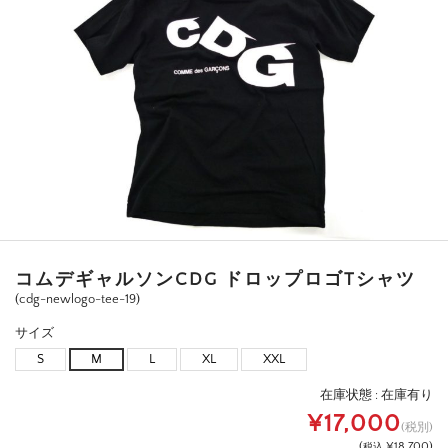
コムデギャルソンCDG ドロップロゴTシャツ
(cdg-newlogo-tee-19)
サイズ
S
M
L
XL
XXL
在庫状態 :
在庫有り
¥17,000
(税別)
(
¥18,700
)
税込