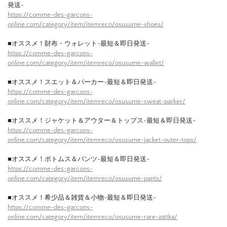
発送-
https://comme-des-garcons-
online.com/category/item/itemreco/osusume-shoes/
■オススメ！財布・ウォレット-最短＆即日発送-
https://comme-des-garcons-
online.com/category/item/itemreco/osusume-wallet/
■オススメ！スエット＆パーカー-最短＆即日発送-
https://comme-des-garcons-
online.com/category/item/itemreco/osusume-sweat-parker/
■オススメ！ジャケット＆アウター＆トップス-最短＆即日発送-
https://comme-des-garcons-
online.com/category/item/itemreco/osusume-jacket-outer-tops/
■オススメ！ボトムス＆パンツ-最短＆即日発送-
https://comme-des-garcons-
online.com/category/item/itemreco/osusume-pants/
■オススメ！希少品＆雑貨＆小物-最短＆即日発送-
https://comme-des-garcons-
online.com/category/item/itemreco/osusume-rare-zattka/