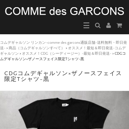
コムデギャルソン リンカン-comme des garcons通販店舗-送料無料・即日発
送-
>
商品（コムデギャルソンすべて）
>
オススメ！最短＆即日発送-コムデ
ギャルソン
>
オススメ！CDG（シーディージー）-最短＆即日発送-
>
CDGコ
ムデギャルソン×ザノースフェイス限定Tシャツ-黒
CDGコムデギャルソン×ザノースフェイス
限定Tシャツ-黒