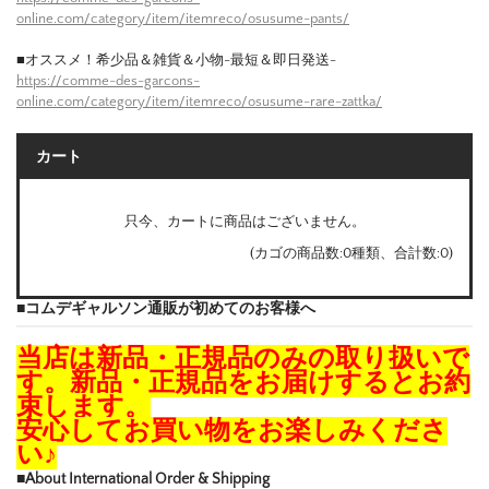
online.com/category/item/itemreco/osusume-pants/
■オススメ！希少品＆雑貨＆小物-最短＆即日発送-
https://comme-des-garcons-
online.com/category/item/itemreco/osusume-rare-zattka/
カート
只今、カートに商品はございません。
(カゴの商品数:0種類、合計数:0)
■コムデギャルソン通販が初めてのお客様へ
当店は新品・正規品のみの取り扱いで
す。新品・正規品をお届けするとお約
束します。
安心してお買い物をお楽しみくださ
い♪
■About International Order & Shipping