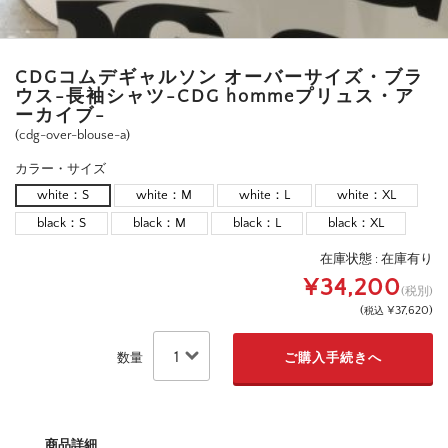
CDGコムデギャルソン オーバーサイズ・ブラ
ウス-長袖シャツ-CDG hommeプリュス・ア
ーカイブ-
(cdg-over-blouse-a)
カラー・サイズ
white：S
white：M
white：L
white：XL
black：S
black：M
black：L
black：XL
在庫状態 :
在庫有り
¥34,200
(税別)
(
¥37,620
)
税込
数量
商品詳細