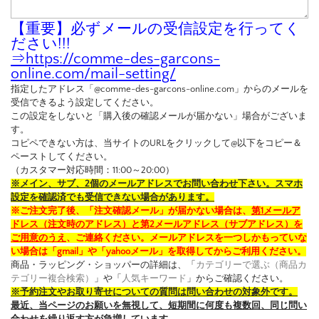
【重要】必ずメールの受信設定を行ってく
ださい!!!
⇒
https://comme-des-garcons-
online.com/mail-setting/
指定したアドレス「@comme-des-garcons-online.com」からのメールを
受信できるよう設定してください。
この設定をしないと「購入後の確認メールが届かない」場合がございま
す。
コピペできない方は、当サイトのURLをクリックして@以下をコピー＆
ペーストしてください。
（カスタマー対応時間：11:00～20:00）
※メイン、サブ、2個のメールアドレスでお問い合わせ下さい。スマホ
設定を確認済でも受信できない場合があります。
※ご注文完了後、「注文確認メール」が届かない場合は、
第1メールア
ドレス（注文時のアドレス）と第2メールアドレス（サブアドレス）を
ご用意のうえ
、ご連絡ください。メールアドレスを一つしかもっていな
い場合は「gmail」や「yahooメール」を取得してからご利用ください。
商品・ラッピング・ショッパーの詳細は、「
カテゴリーで選ぶ（商品カ
テゴリー複合検索）
」や「
人気キーワード
」からご確認ください。
※予約注文やお取り寄せについての質問は問い合わせの対象外です。
最近、当ページのお願いを無視して、短期間に何度も複数回、同じ問い