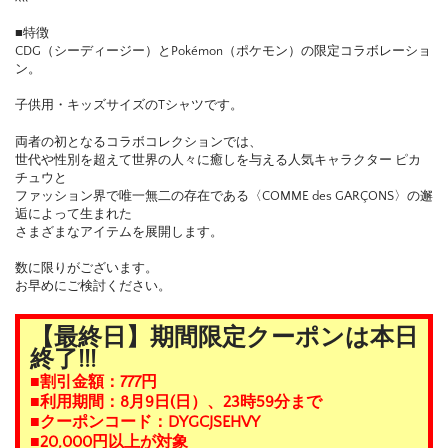
■特徴
CDG（シーディージー）とPokémon（ポケモン）の限定コラボレーショ
ン。
子供用・キッズサイズのTシャツです。
両者の初となるコラボコレクションでは、
世代や性別を超えて世界の人々に癒しを与える人気キャラクター ピカ
チュウと
ファッション界で唯一無二の存在である〈COMME des GARÇONS〉の邂
逅によって生まれた
さまざまなアイテムを展開します。
数に限りがございます。
お早めにご検討ください。
【最終日】期間限定クーポンは本日
終了!!!
■割引金額：777円
■利用期間：8月9日(日）、23時59分まで
■クーポンコード：DYGCJSEHVY
■20,000円以上が対象