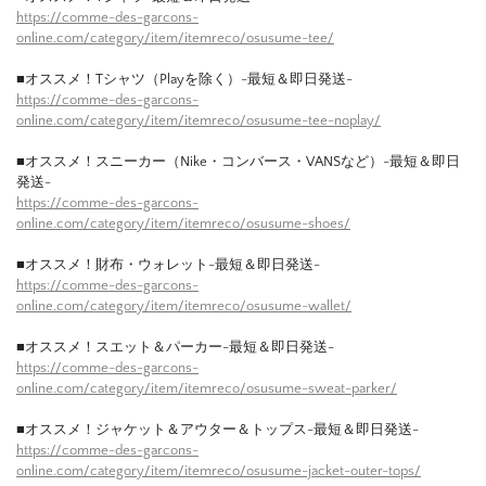
https://comme-des-garcons-
online.com/category/item/itemreco/osusume-tee/
■オススメ！Tシャツ（Playを除く）-最短＆即日発送-
https://comme-des-garcons-
online.com/category/item/itemreco/osusume-tee-noplay/
■オススメ！スニーカー（Nike・コンバース・VANSなど）-最短＆即日
発送-
https://comme-des-garcons-
online.com/category/item/itemreco/osusume-shoes/
■オススメ！財布・ウォレット-最短＆即日発送-
https://comme-des-garcons-
online.com/category/item/itemreco/osusume-wallet/
■オススメ！スエット＆パーカー-最短＆即日発送-
https://comme-des-garcons-
online.com/category/item/itemreco/osusume-sweat-parker/
■オススメ！ジャケット＆アウター＆トップス-最短＆即日発送-
https://comme-des-garcons-
online.com/category/item/itemreco/osusume-jacket-outer-tops/