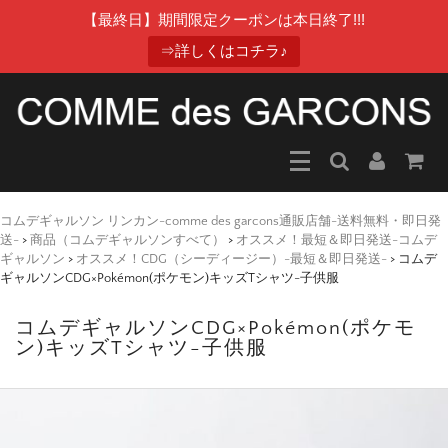
【最終日】期間限定クーポンは本日終了!!!
⇒詳しくはコチラ♪
コムデギャルソン リンカン-comme des garcons通販店舗-送料無料・即日発
送-
>
商品（コムデギャルソンすべて）
>
オススメ！最短＆即日発送-コムデ
ギャルソン
>
オススメ！CDG（シーディージー）-最短＆即日発送-
>
コムデ
ギャルソンCDG×Pokémon(ポケモン)キッズTシャツ-子供服
コムデギャルソンCDG×Pokémon(ポケモ
ン)キッズTシャツ-子供服