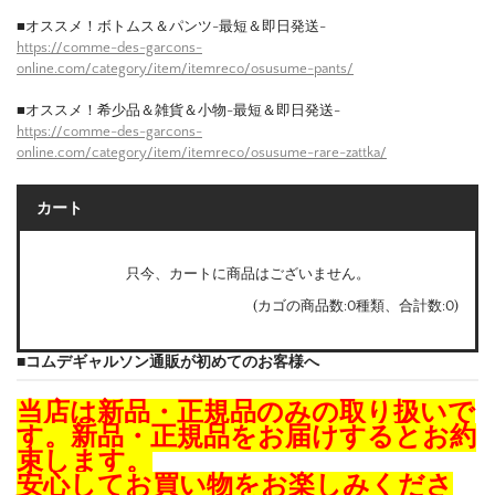
■オススメ！ボトムス＆パンツ-最短＆即日発送-
https://comme-des-garcons-
online.com/category/item/itemreco/osusume-pants/
■オススメ！希少品＆雑貨＆小物-最短＆即日発送-
https://comme-des-garcons-
online.com/category/item/itemreco/osusume-rare-zattka/
カート
只今、カートに商品はございません。
(カゴの商品数:0種類、合計数:0)
■コムデギャルソン通販が初めてのお客様へ
当店は新品・正規品のみの取り扱いで
す。新品・正規品をお届けするとお約
束します。
安心してお買い物をお楽しみくださ