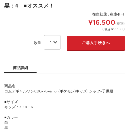
黒：4 ■オススメ！
在庫状態 : 在庫有り
¥16,500
(税別)
(
¥18,150 )
税込
数量
商品詳細
商品名
コムデギャルソンCDG×Pokémon(ポケモン)キッズTシャツ-子供服
■サイズ
キッズ：2・4・6
■カラー
白
黒