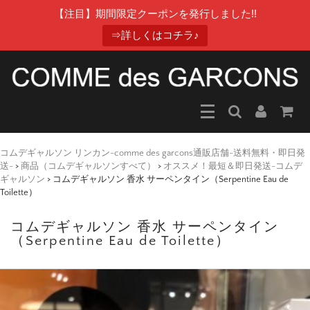
【注目】期間限定クーポンを発行しました!!
⇒詳しくはコチラ♪
コムデギャルソン リンカン-comme des garcons通販店舗-送料無料・即日発
送-
>
商品（コムデギャルソンすべて）
>
オススメ！最短＆即日発送-コムデ
ギャルソン
>
コムデギャルソン 香水 サーペンタイン（Serpentine Eau de
Toilette）
コムデギャルソン 香水 サーペンタイン
（Serpentine Eau de Toilette）