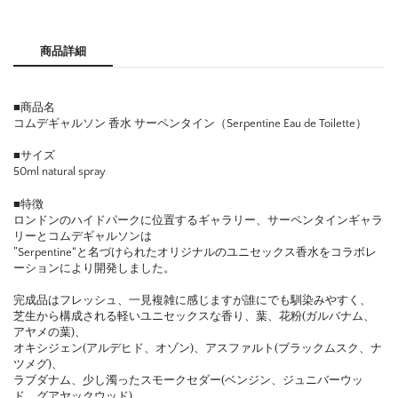
商品詳細
■商品名
コムデギャルソン 香水 サーペンタイン（Serpentine Eau de Toilette）
■サイズ
50ml natural spray
■特徴
ロンドンのハイドパークに位置するギャラリー、サーペンタインギャラ
リーとコムデギャルソンは
”Serpentine“と名づけられたオリジナルのユニセックス香水をコラボレ
ーションにより開発しました。
完成品はフレッシュ、一見複雑に感じますが誰にでも馴染みやすく、
芝生から構成される軽いユニセックスな香り、葉、花粉(ガルバナム、
アヤメの葉)、
オキシジェン(アルデヒド、オゾン)、アスファルト(ブラックムスク、ナ
ツメグ)、
ラブダナム、少し濁ったスモークセダー(ベンジン、ジュニバーウッ
ド、グアヤックウッド)。