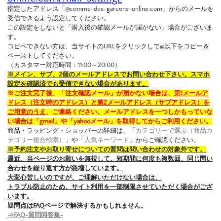
指定したアドレス「@comme-des-garcons-online.com」からのメールを
受信できるよう設定してください。
この設定をしないと「購入後の確認メールが届かない」場合がございま
す。
コピペできない方は、当サイトのURLをクリックして@以下をコピー＆
ペーストしてください。
（カスタマー対応時間：11:00～20:00）
※メイン、サブ、2個のメールアドレスでお問い合わせ下さい。スマホ
設定を確認済でも受信できない場合があります。
※ご注文完了後、「注文確認メール」が届かない場合は、
第1メールア
ドレス（注文時のアドレス）と第2メールアドレス（サブアドレス）を
ご用意のうえ
、ご連絡ください。メールアドレスを一つしかもっていな
い場合は「gmail」や「yahooメール」を取得してからご利用ください。
商品・ラッピング・ショッパーの詳細は、「
カテゴリーで選ぶ（商品カ
テゴリー複合検索）
」や「
人気キーワード
」からご確認ください。
※予約注文やお取り寄せについての質問は問い合わせの対象外です。
最近、当ページのお願いを無視して、短期間に何度も複数回、同じ問い
合わせを繰り返す方が急増しています。
大変心苦しいのですが、ご理解いただけない場合は、
トラブル防止のため、サイト利用を一部制限させていただく場合がござ
います。
疑問点はFAQページで解決するかもしれません。
⇒FAQ-質問回答集-