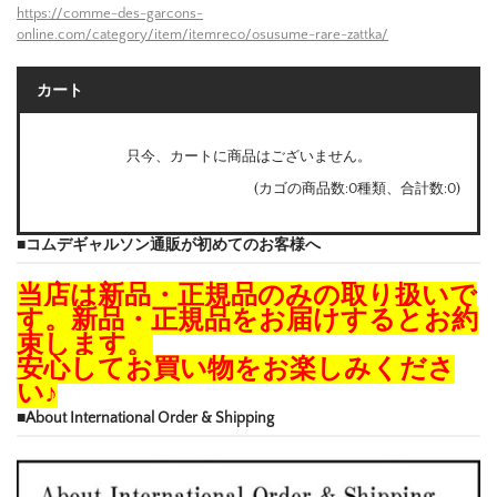
https://comme-des-garcons-
online.com/category/item/itemreco/osusume-rare-zattka/
カート
只今、カートに商品はございません。
(カゴの商品数:0種類、合計数:0)
■コムデギャルソン通販が初めてのお客様へ
当店は新品・正規品のみの取り扱いで
す。新品・正規品をお届けするとお約
束します。
安心してお買い物をお楽しみくださ
い♪
■About International Order & Shipping