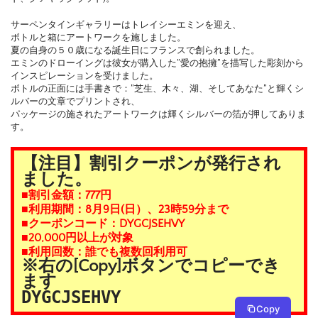
サーペンタインギャラリーはトレイシーエミンを迎え、
ボトルと箱にアートワークを施しました。
夏の自身の５０歳になる誕生日にフランスで創られました。
エミンのドローイングは彼女が購入した”愛の抱擁”を描写した彫刻から
インスピレーションを受けました。
ボトルの正面には手書きで：”芝生、木々、湖、そしてあなた”と輝くシ
ルバーの文章でプリントされ、
パッケージの施されたアートワークは輝くシルバーの箔が押してありま
す。
【注目】割引クーポンが発行され
ました。
■割引金額：777円
■利用期間：8月9日(日）、23時59分まで
■クーポンコード：DYGCJSEHVY
■20,000円以上が対象
■利用回数：誰でも複数回利用可
※右の[Copy]ボタンでコピーでき
ます
DYGCJSEHVY
Copy