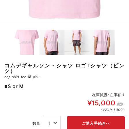
コムデギャルソン・シャツ ロゴTシャツ（ピン
ク）
cdg-shirt-tee-18-pink
■S or M
在庫状態 : 在庫有り
¥15,000
(税別)
(
¥16,500 )
税込
数量