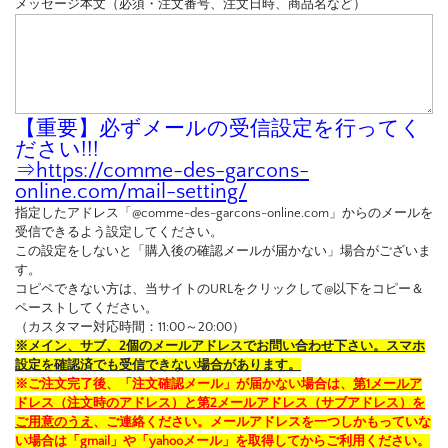
メッセージ本文（必須・注文番号、注文日時、商品名など）
【重要】必ずメールの受信設定を行ってく
ださい!!!
⇒
https://comme-des-garcons-
online.com/mail-setting/
指定したアドレス「@comme-des-garcons-online.com」からのメールを
受信できるよう設定してください。
この設定をしないと「購入後の確認メールが届かない」場合がございま
す。
コピペできない方は、当サイトのURLをクリックして@以下をコピー＆
ペーストしてください。
（カスタマー対応時間：11:00～20:00）
※メイン、サブ、2個のメールアドレスでお問い合わせ下さい。スマホ
設定を確認済でも受信できない場合があります。
※ご注文完了後、「注文確認メール」が届かない場合は、
第1メールア
ドレス（注文時のアドレス）と第2メールアドレス（サブアドレス）を
ご用意のうえ
、ご連絡ください。メールアドレスを一つしかもっていな
い場合は「gmail」や「yahooメール」を取得してからご利用ください。