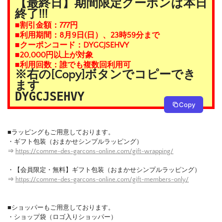
【最終日】期間限定クーポンは本日
終了!!!
■割引金額：777円
■利用期間：8月9日(日）、23時59分まで
■クーポンコード：DYGCJSEHVY
■20,000円以上が対象
■利用回数：誰でも複数回利用可
※右の[Copy]ボタンでコピーでき
ます
DYGCJSEHVY
Copy
■ラッピングもご用意しております。
・ギフト包装（おまかせシンプルラッピング）
⇒
https://comme-des-garcons-online.com/gift-wrapping/
・【会員限定・無料】ギフト包装（おまかせシンプルラッピング）
⇒
https://comme-des-garcons-online.com/gift-members-only/
■ショッパーもご用意しております。
・ショップ袋（ロゴ入りショッパー）