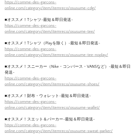
https://comme-des-garcons-
online.com/category/item/itemreco/osusume-cdg/
■オススメ！Tシャツ-最短＆即日発送-
https://comme-des-garcons-
online.com/category/item/itemreco/osusume-tee/
■オススメ！Tシャツ（Playを除く）-最短＆即日発送-
https://comme-des-garcons-
online.com/category/item/itemreco/osusume-tee-noplay/
■オススメ！スニーカー（Nike・コンバース・VANSなど）-最短＆即日
発送-
https://comme-des-garcons-
online.com/category/item/itemreco/osusume-shoes/
■オススメ！財布・ウォレット-最短＆即日発送-
https://comme-des-garcons-
online.com/category/item/itemreco/osusume-wallet/
■オススメ！スエット＆パーカー-最短＆即日発送-
https://comme-des-garcons-
online.com/category/item/itemreco/osusume-sweat-parker/