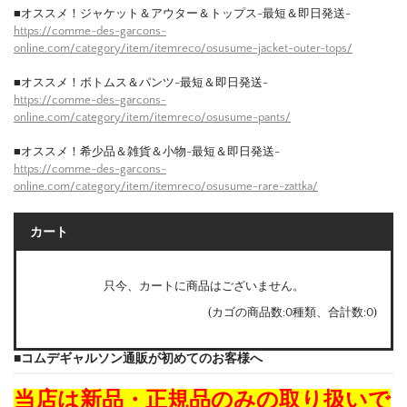
■オススメ！ジャケット＆アウター＆トップス-最短＆即日発送-
https://comme-des-garcons-
online.com/category/item/itemreco/osusume-jacket-outer-tops/
■オススメ！ボトムス＆パンツ-最短＆即日発送-
https://comme-des-garcons-
online.com/category/item/itemreco/osusume-pants/
■オススメ！希少品＆雑貨＆小物-最短＆即日発送-
https://comme-des-garcons-
online.com/category/item/itemreco/osusume-rare-zattka/
カート
只今、カートに商品はございません。
(カゴの商品数:0種類、合計数:0)
■コムデギャルソン通販が初めてのお客様へ
当店は新品・正規品のみの取り扱いで