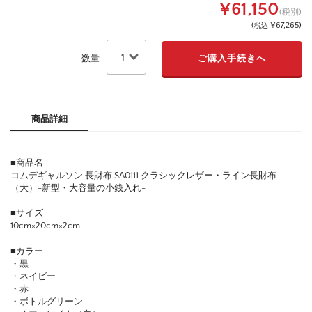
¥61,150
(税別)
(
¥67,265
)
税込
数量
商品詳細
■商品名
コムデギャルソン 長財布 SA0111 クラシックレザー・ライン長財布
（大）-新型・大容量の小銭入れ-
■サイズ
10cm×20cm×2cm
■カラー
・黒
・ネイビー
・赤
・ボトルグリーン