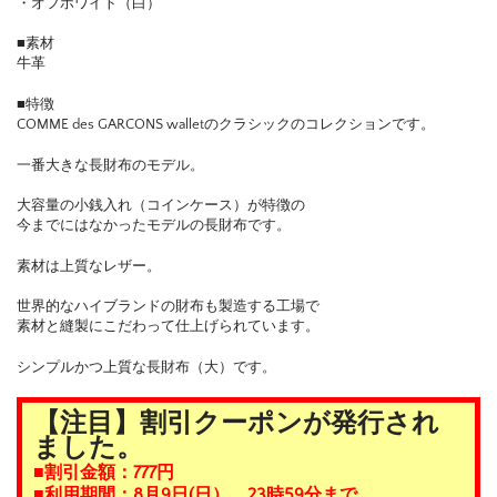
・オフホワイト（白）
■素材
牛革
■特徴
COMME des GARCONS walletのクラシックのコレクションです。
一番大きな長財布のモデル。
大容量の小銭入れ（コインケース）が特徴の
今までにはなかったモデルの長財布です。
素材は上質なレザー。
世界的なハイブランドの財布も製造する工場で
素材と縫製にこだわって仕上げられています。
シンプルかつ上質な長財布（大）です。
【注目】割引クーポンが発行され
ました。
■割引金額：777円
■利用期間：8月9日(日）、23時59分まで