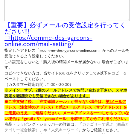
【重要】必ずメールの受信設定を行ってく
ださい!!!
⇒
https://comme-des-garcons-
online.com/mail-setting/
指定したアドレス「@comme-des-garcons-online.com」からのメールを
受信できるよう設定してください。
この設定をしないと「購入後の確認メールが届かない」場合がございま
す。
コピペできない方は、当サイトのURLをクリックして@以下をコピー＆
ペーストしてください。
（カスタマー対応時間：11:00～20:00）
※メイン、サブ、2個のメールアドレスでお問い合わせ下さい。スマホ
設定を確認済でも受信できない場合があります。
※ご注文完了後、「注文確認メール」が届かない場合は、
第1メールア
ドレス（注文時のアドレス）と第2メールアドレス（サブアドレス）を
ご用意のうえ
、ご連絡ください。メールアドレスを一つしかもっていな
い場合は「gmail」や「yahooメール」を取得してからご利用ください。
商品・ラッピング・ショッパーの詳細は、「
カテゴリーで選ぶ（商品カ
テゴリー複合検索）
」や「
人気キーワード
」からご確認ください。