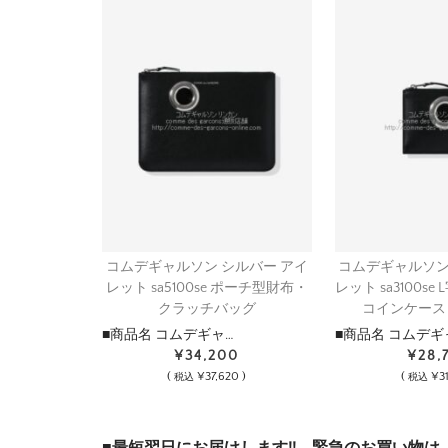
コムデギャルソン シルバー アイ
コムデギャルソン
レット sa5100se ポーチ型財布・
レット sa3100s
クラッチバッグ
コインケース
■商品名 コムデギャ…
■商品名 コムデギ
¥34,200
¥28,
(
¥37,620 )
(
¥31
税込
税込
■最短翌日にお届けします!! 緊急のお買い物