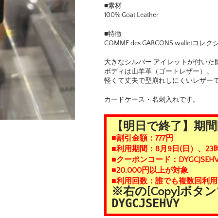
■素材
100% Goat Leather
■特徴
COMME des GARCONS walletコレ
大きなシルバー アイレットが付いた
ボディは山羊革（ゴートレザー）。
軽くて丈夫で型崩れしにくいレザー
カードケース・名刺入れです。
【明日で終了】期間
■割引金額：777円
■利用期間：8月9日(日）、23
■クーポンコード：DYGCJSEHV
■20,000円以上が対象
■利用回数：誰でも複数回利用
※右の[Copy]ボ
DYGCJSEHVY