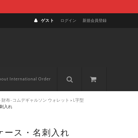
ゲスト
ログイン
新規会員登録
out International Order
>
財布-コムデギャルソン ウォレット
>
L字型
名刺入れ
ドケース・名刺入れ