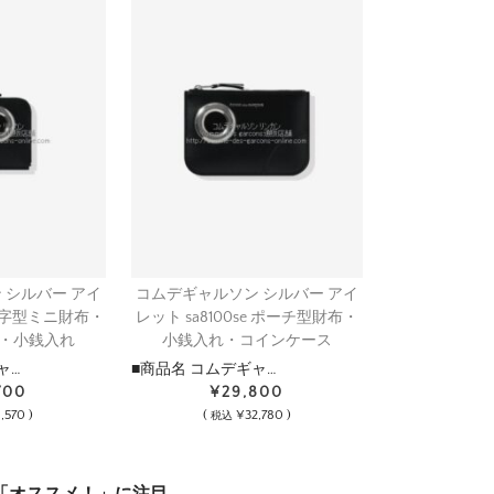
 シルバー アイ
コムデギャルソン シルバー アイ
e L字型ミニ財布・
レット sa8100se ポーチ型財布・
・小銭入れ
小銭入れ・コインケース
ャ…
■商品名 コムデギャ…
700
¥29,800
,570 )
(
¥32,780 )
税込
は「オススメ！」に注目