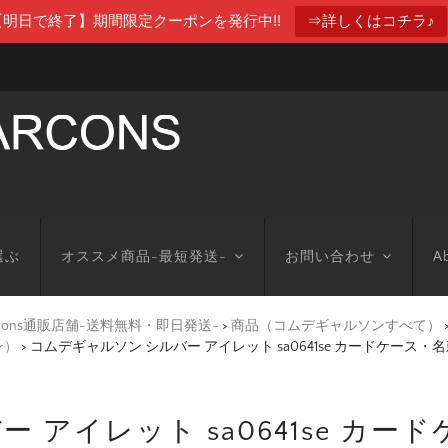
【明日で終了】期間限定クーポンを発行中!!
⇒詳しくはコチラ♪
選ぶ
オススメ商品-最短発送-
お問い合わせ
Ab
arcons通販店舗-送料無料・即日発送-
>
商品（コムデギャルソンすべて）
ン）
>
コムデギャルソン シルバー アイレット sa0641se カードケース・
 アイレット sa0641se カー