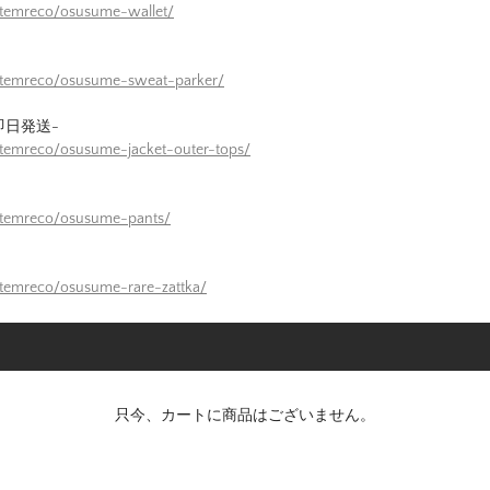
itemreco/osusume-wallet/
/itemreco/osusume-sweat-parker/
即日発送-
itemreco/osusume-jacket-outer-tops/
itemreco/osusume-pants/
itemreco/osusume-rare-zattka/
只今、カートに商品はございません。