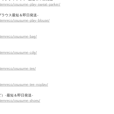
itemreco/osusume-play-sweat-parker/
ブラウス最短＆即日発送-
itemreco/osusume-play-blouse/
/itemreco/osusume-bag/
/itemreco/osusume-cdg/
itemreco/osusume-tee/
itemreco/osusume-tee-noplay/
ど）-最短＆即日発送-
/itemreco/osusume-shoes/