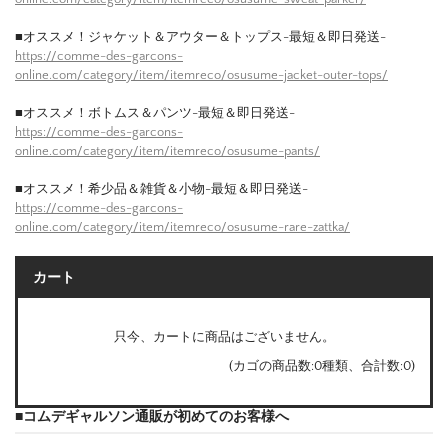
■オススメ！ジャケット＆アウター＆トップス-最短＆即日発送-
https://comme-des-garcons-
online.com/category/item/itemreco/osusume-jacket-outer-tops/
■オススメ！ボトムス＆パンツ-最短＆即日発送-
https://comme-des-garcons-
online.com/category/item/itemreco/osusume-pants/
■オススメ！希少品＆雑貨＆小物-最短＆即日発送-
https://comme-des-garcons-
online.com/category/item/itemreco/osusume-rare-zattka/
カート
只今、カートに商品はございません。
(カゴの商品数:0種類、合計数:0)
■コムデギャルソン通販が初めてのお客様へ