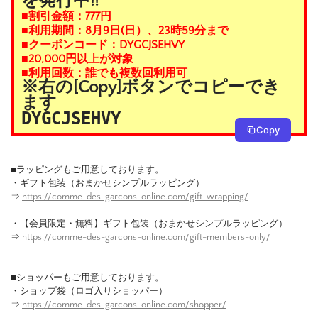
を発行中!!
■割引金額：777円
■利用期間：8月9日(日）、23時59分まで
■クーポンコード：DYGCJSEHVY
■20,000円以上が対象
■利用回数：誰でも複数回利用可
※右の[Copy]ボタンでコピーでき
ます
DYGCJSEHVY
Copy
■ラッピングもご用意しております。
・ギフト包装（おまかせシンプルラッピング）
⇒
https://comme-des-garcons-online.com/gift-wrapping/
・【会員限定・無料】ギフト包装（おまかせシンプルラッピング）
⇒
https://comme-des-garcons-online.com/gift-members-only/
■ショッパーもご用意しております。
・ショップ袋（ロゴ入りショッパー）
⇒
https://comme-des-garcons-online.com/shopper/