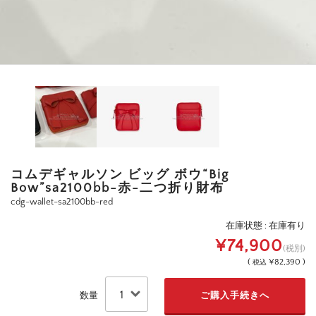
コムデギャルソン ビッグ ボウ“Big
Bow”sa2100bb-赤-二つ折り財布
cdg-wallet-sa2100bb-red
在庫状態 : 在庫有り
¥74,900
(税別)
(
¥82,390 )
税込
数量