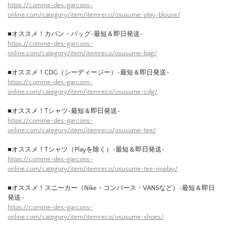
https://comme-des-garcons-
online.com/category/item/itemreco/osusume-play-blouse/
■オススメ！カバン・バッグ-最短＆即日発送-
https://comme-des-garcons-
online.com/category/item/itemreco/osusume-bag/
■オススメ！CDG（シーディージー）-最短＆即日発送-
https://comme-des-garcons-
online.com/category/item/itemreco/osusume-cdg/
■オススメ！Tシャツ-最短＆即日発送-
https://comme-des-garcons-
online.com/category/item/itemreco/osusume-tee/
■オススメ！Tシャツ（Playを除く）-最短＆即日発送-
https://comme-des-garcons-
online.com/category/item/itemreco/osusume-tee-noplay/
■オススメ！スニーカー（Nike・コンバース・VANSなど）-最短＆即日
発送-
https://comme-des-garcons-
online.com/category/item/itemreco/osusume-shoes/