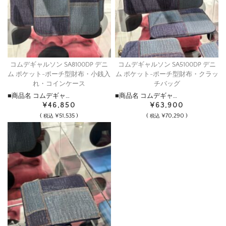
コムデギャルソン SA8100DP デニ
コムデギャルソン SA5100DP デニ
ム ポケット-ポーチ型財布・小銭入
ム ポケット-ポーチ型財布・クラッ
れ・コインケース
チバッグ
■商品名 コムデギャ…
■商品名 コムデギャ…
¥46,850
¥63,900
(
¥51,535 )
(
¥70,290 )
税込
税込