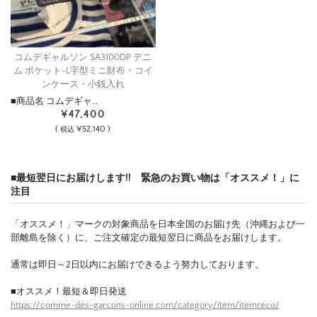
コムデギャルソン SA3100DP デニ
ム ポケット-L字型ミニ財布・コイ
ンケース・小銭入れ
■商品名 コムデギャ…
¥47,400
(
¥52,140 )
税込
■最短翌日にお届けします!! 緊急のお買い物は「オススメ！」に
注目
「オススメ！」マークの対象商品を日本全国のお届け先（沖縄および一
部離島を除く）に、ご注文確定の最短翌日に商品をお届けします。
通常は即日～2日以内にお届けできるよう努力しております。
■オススメ！最短＆即日発送
https://comme-des-garcons-online.com/category/item/itemreco/