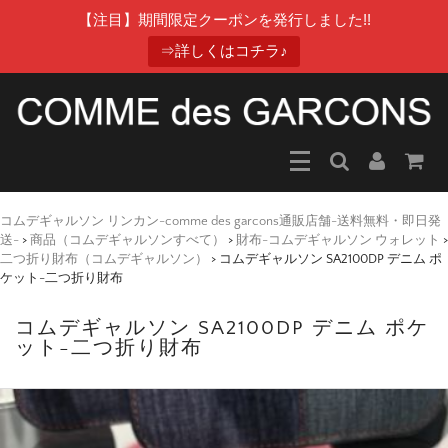
【注目】期間限定クーポンを発行しました!!
⇒詳しくはコチラ♪
コムデギャルソン リンカン-comme des garcons通販店舗-送料無料・即日発
送-
>
商品（コムデギャルソンすべて）
>
財布-コムデギャルソン ウォレット
>
二つ折り財布（コムデギャルソン）
>
コムデギャルソン SA2100DP デニム ポ
ケット-二つ折り財布
コムデギャルソン SA2100DP デニム ポケ
ット-二つ折り財布