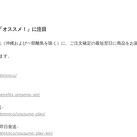
は「オススメ！」に注目
先（沖縄および一部離島を除く）に、ご注文確定の最短翌日に商品をお
ます。
itemreco/
enefits-presents-set/
-
itemreco/osusume-play/
即日発送-
itemreco/osusume-play-tee/