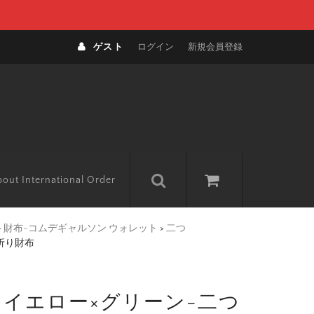
ゲスト
ログイン
新規会員登録
out International Order
>
財布-コムデギャルソン ウォレット
>
二つ
つ折り財布
ク イエロー×グリーン-二つ