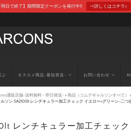
【明日で終了】期間限定クーポンを発行中!!
⇒詳しくはコチラ♪
選ぶ
オススメ商品-最短発送-
お問い合わせ
Ab
arcons通販店舗-送料無料・即日発送-
>
商品（コムデギャルソンすべて）
ルソン SA2100lt レンチキュラー加工チェック イエロー×グリーン-二
00lt レンチキュラー加工チェッ