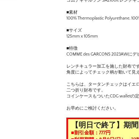
コムデギャルソン SA2100lt レ
■素材
100% Thermoplastic Polyurethane, 10
■サイズ
125mm x 105mm
■特徴
COMME des GARCONS 2023AW
レンチキュラー加工を施した財布で
角度によってチェック柄が動いて見
こちらは、タータンチェックはイエロ
二つ折り財布です。
コインケースもついたCDG wallet
お早めにご検討ください。
【明日で終了】期間
■割引金額：777円