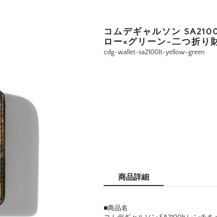
コムデギャルソン SA210
ロー×グリーン-二つ折り
cdg-wallet-sa2100lt-yellow-green
商品詳細
■商品名