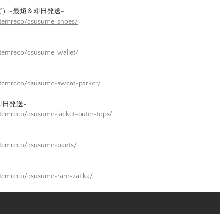
ど）-最短＆即日発送-
/itemreco/osusume-shoes/
itemreco/osusume-wallet/
/itemreco/osusume-sweat-parker/
即日発送-
itemreco/osusume-jacket-outer-tops/
itemreco/osusume-pants/
itemreco/osusume-rare-zattka/