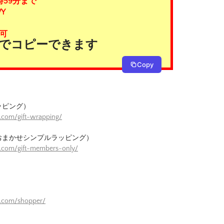
時59分まで
Y
可
タンでコピーできます
Copy
ッピング）
.com/gift-wrapping/
おまかせシンプルラッピング）
e.com/gift-members-only/
）
e.com/shopper/