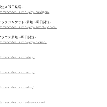
最短＆即日発送-
itemreco/osusume-play-cardigan/
ラックジャケット-最短＆即日発送-
itemreco/osusume-play-sweat-parker/
ブラウス最短＆即日発送-
itemreco/osusume-play-blouse/
/itemreco/osusume-bag/
/itemreco/osusume-cdg/
itemreco/osusume-tee/
itemreco/osusume-tee-noplay/