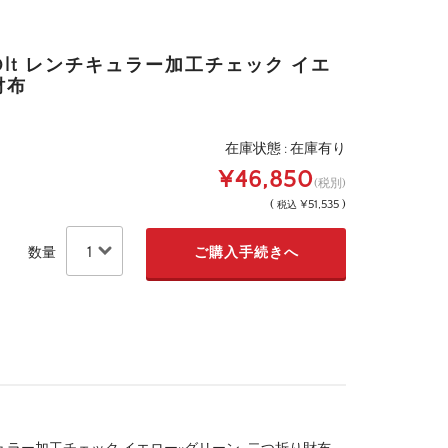
0lt レンチキュラー加工チェック イエ
財布
在庫状態 : 在庫有り
¥46,850
(税別)
(
¥51,535 )
税込
数量