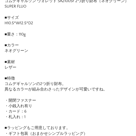
コムデギャルソン ウォレット SA2100SF 2つ折り財布（ネオグリーン）
SUPER FLUO
■サイズ
H10.5*W12.5*D2
■重さ：110g
■カラー
ネオグリーン
■素材
レザー
■特徴
コムデギャルソンの2つ折り財布。
異なるカラーが組み合わさったデザインが可愛いですね。
・開閉ファスナー
・小銭入れ有り
・カード：6
・札入れ：1
■ラッピングもご用意しております。
・ギフト包装（おまかせシンプルラッピング）