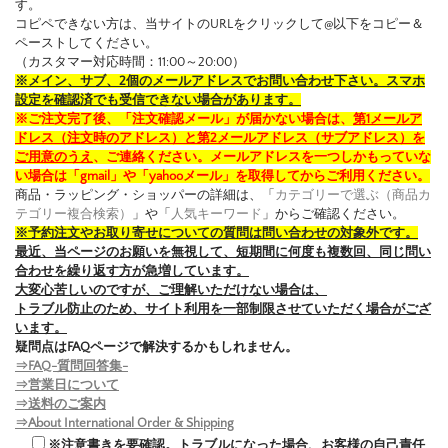
す。
コピペできない方は、当サイトのURLをクリックして@以下をコピー＆
ペーストしてください。
（カスタマー対応時間：11:00～20:00）
※メイン、サブ、2個のメールアドレスでお問い合わせ下さい。スマホ
設定を確認済でも受信できない場合があります。
※ご注文完了後、「注文確認メール」が届かない場合は、
第1メールア
ドレス（注文時のアドレス）と第2メールアドレス（サブアドレス）を
ご用意のうえ
、ご連絡ください。メールアドレスを一つしかもっていな
い場合は「gmail」や「yahooメール」を取得してからご利用ください。
商品・ラッピング・ショッパーの詳細は、「
カテゴリーで選ぶ（商品カ
テゴリー複合検索）
」や「
人気キーワード
」からご確認ください。
※予約注文やお取り寄せについての質問は問い合わせの対象外です。
最近、当ページのお願いを無視して、短期間に何度も複数回、同じ問い
合わせを繰り返す方が急増しています。
大変心苦しいのですが、ご理解いただけない場合は、
トラブル防止のため、サイト利用を一部制限させていただく場合がござ
います。
疑問点はFAQページで解決するかもしれません。
⇒FAQ-質問回答集-
⇒営業日について
⇒送料のご案内
⇒About International Order & Shipping
※注意書きを要確認。トラブルになった場合、お客様の自己責任