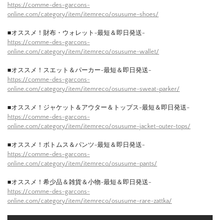
https://comme-des-garcons-
online.com/category/item/itemreco/osusume-shoes/
■オススメ！財布・ウォレット-最短＆即日発送-
https://comme-des-garcons-
online.com/category/item/itemreco/osusume-wallet/
■オススメ！スエット＆パーカー-最短＆即日発送-
https://comme-des-garcons-
online.com/category/item/itemreco/osusume-sweat-parker/
■オススメ！ジャケット＆アウター＆トップス-最短＆即日発送-
https://comme-des-garcons-
online.com/category/item/itemreco/osusume-jacket-outer-tops/
■オススメ！ボトムス＆パンツ-最短＆即日発送-
https://comme-des-garcons-
online.com/category/item/itemreco/osusume-pants/
■オススメ！希少品＆雑貨＆小物-最短＆即日発送-
https://comme-des-garcons-
online.com/category/item/itemreco/osusume-rare-zattka/