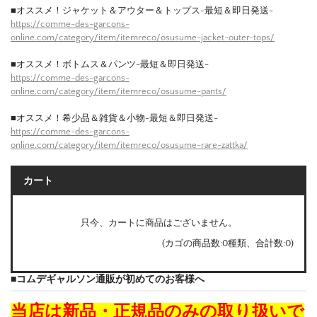
■オススメ！ジャケット＆アウター＆トップス-最短＆即日発送-
https://comme-des-garcons-
online.com/category/item/itemreco/osusume-jacket-outer-tops/
■オススメ！ボトムス＆パンツ-最短＆即日発送-
https://comme-des-garcons-
online.com/category/item/itemreco/osusume-pants/
■オススメ！希少品＆雑貨＆小物-最短＆即日発送-
https://comme-des-garcons-
online.com/category/item/itemreco/osusume-rare-zattka/
カート
只今、カートに商品はございません。
(カゴの商品数:0種類、合計数:0)
■コムデギャルソン通販が初めてのお客様へ
当店は新品・正規品のみの取り扱いで