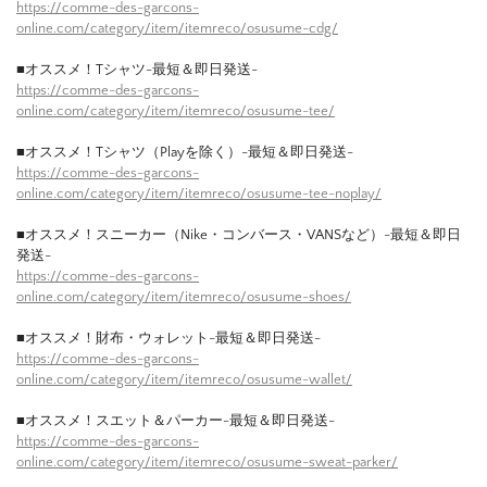
https://comme-des-garcons-
online.com/category/item/itemreco/osusume-cdg/
■オススメ！Tシャツ-最短＆即日発送-
https://comme-des-garcons-
online.com/category/item/itemreco/osusume-tee/
■オススメ！Tシャツ（Playを除く）-最短＆即日発送-
https://comme-des-garcons-
online.com/category/item/itemreco/osusume-tee-noplay/
■オススメ！スニーカー（Nike・コンバース・VANSなど）-最短＆即日
発送-
https://comme-des-garcons-
online.com/category/item/itemreco/osusume-shoes/
■オススメ！財布・ウォレット-最短＆即日発送-
https://comme-des-garcons-
online.com/category/item/itemreco/osusume-wallet/
■オススメ！スエット＆パーカー-最短＆即日発送-
https://comme-des-garcons-
online.com/category/item/itemreco/osusume-sweat-parker/