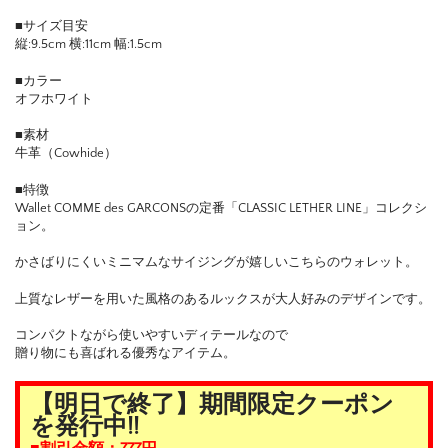
■サイズ目安
縦:9.5cm 横:11cm 幅:1.5cm
■カラー
オフホワイト
■素材
牛革（Cowhide）
■特徴
Wallet COMME des GARCONSの定番「CLASSIC LETHER LINE」コレクシ
ョン。
かさばりにくいミニマムなサイジングが嬉しいこちらのウォレット。
上質なレザーを用いた風格のあるルックスが大人好みのデザインです。
コンパクトながら使いやすいディテールなので
贈り物にも喜ばれる優秀なアイテム。
【明日で終了】期間限定クーポン
を発行中!!