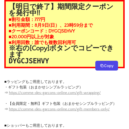
【明日で終了】期間限定クーポン
を発行中!!
■割引金額：777円
■利用期間：8月9日(日）、23時59分まで
■クーポンコード：DYGCJSEHVY
■20,000円以上が対象
■利用回数：誰でも複数回利用可
※右の[Copy]ボタンでコピーでき
ます
DYGCJSEHVY
Copy
■ラッピングもご用意しております。
・ギフト包装（おまかせシンプルラッピング）
⇒
https://comme-des-garcons-online.com/gift-wrapping/
・【会員限定・無料】ギフト包装（おまかせシンプルラッピング）
⇒
https://comme-des-garcons-online.com/gift-members-only/
■ショッパーもご用意しております。