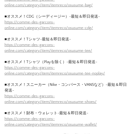
online.com/category/item/itemreco/osusume-bag/
■オススメ！CDG（シーディージー）-最短＆即日発送-
https://comme-des-garcons-
online.com/category/item/itemreco/osusume-cdg/
■オススメ！Tシャツ-最短＆即日発送-
https://comme-des-garcons-
online.com/category/item/itemreco/osusume-tee/
■オススメ！Tシャツ（Playを除く）-最短＆即日発送-
https://comme-des-garcons-
online.com/category/item/itemreco/osusume-tee-noplay/
■オススメ！スニーカー（Nike・コンバース・VANSなど）-最短＆即日
発送-
https://comme-des-garcons-
online.com/category/item/itemreco/osusume-shoes/
■オススメ！財布・ウォレット-最短＆即日発送-
https://comme-des-garcons-
online.com/category/item/itemreco/osusume-wallet/