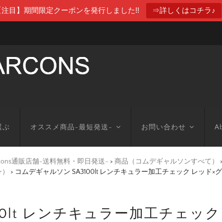
【注目】期間限定クーポンを発行しました!!
⇒詳しくはコチラ♪
選ぶ
オススメ商品-最短発送-
お問い合わせ
Ab
arcons通販店舗-送料無料・即日発送-
>
商品（コムデギャルソンすべて）
ン）
>
コムデギャルソン SA3100lt レンチキュラー加工チェック レッド
00lt レンチキュラー加工チェック