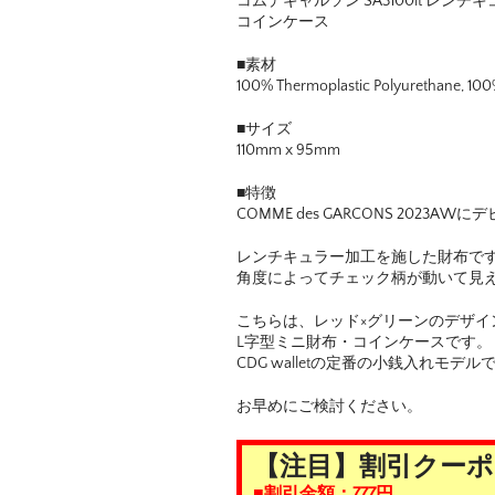
コムデギャルソン SA3100lt レン
コインケース
■素材
100% Thermoplastic Polyurethane, 10
■サイズ
110mm x 95mm
■特徴
COMME des GARCONS 2023AW
レンチキュラー加工を施した財布で
角度によってチェック柄が動いて見
こちらは、レッド×グリーンのデザイ
L字型ミニ財布・コインケースです。
CDG walletの定番の小銭入れモデル
お早めにご検討ください。
【注目】割引クー
■割引金額：777円