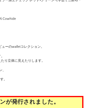
チキュラー加工チェック レッド×グリーン-L字型ミニ財布・
0% Cowhide
にデビューのwalletコレクション。
す。
えたり立体に見えたりします。
ン、
です。
ポンが発行されました。