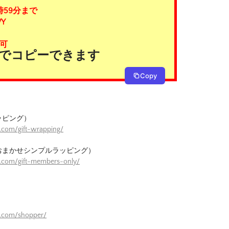
時59分まで
Y
可
タンでコピーできます
Copy
ッピング）
.com/gift-wrapping/
おまかせシンプルラッピング）
e.com/gift-members-only/
）
e.com/shopper/