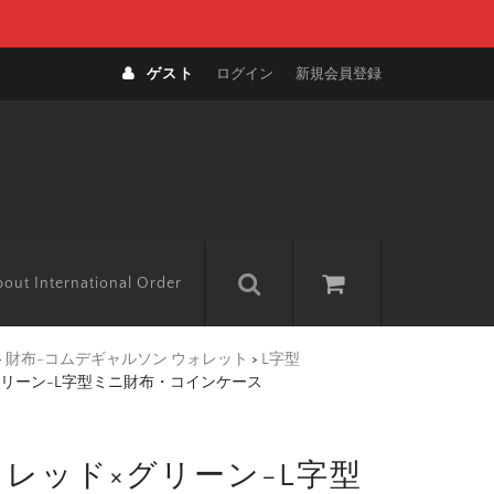
ゲスト
ログイン
新規会員登録
out International Order
>
財布-コムデギャルソン ウォレット
>
L字型
×グリーン-L字型ミニ財布・コインケース
 レッド×グリーン-L字型