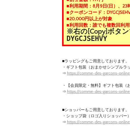
■利用期間：8月9日(日）、23
■クーポンコード：DYGCJSEHV
■20,000円以上が対象
■利用回数：誰でも複数回利用
※右の[Copy]ボ
DYGCJSEHVY
■ラッピングもご用意しております。
・ギフト包装（おまかせシンプルラ
⇒
https://comme-des-garcons-online
・【会員限定・無料】ギフト包装（
⇒
https://comme-des-garcons-onlin
■ショッパーもご用意しております。
・ショップ袋（ロゴ入りショッパー
⇒
https://comme-des-garcons-onlin