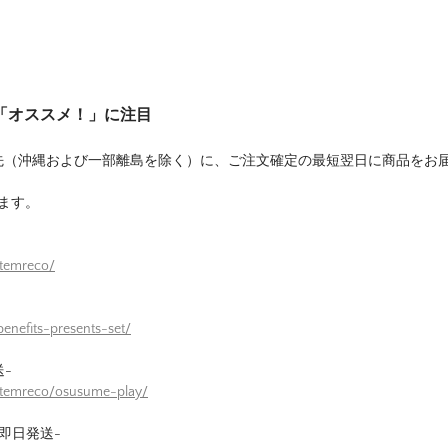
は「オススメ！」に注目
先（沖縄および一部離島を除く）に、ご注文確定の最短翌日に商品をお
ます。
itemreco/
enefits-presents-set/
-
itemreco/osusume-play/
即日発送-