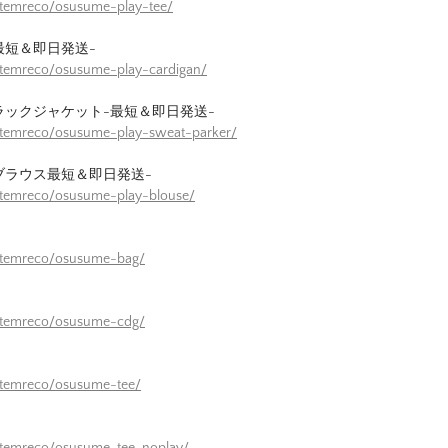
itemreco/osusume-play-tee/
最短＆即日発送-
itemreco/osusume-play-cardigan/
ラックジャケット-最短＆即日発送-
itemreco/osusume-play-sweat-parker/
ブラウス最短＆即日発送-
itemreco/osusume-play-blouse/
/itemreco/osusume-bag/
/itemreco/osusume-cdg/
itemreco/osusume-tee/
itemreco/osusume-tee-noplay/