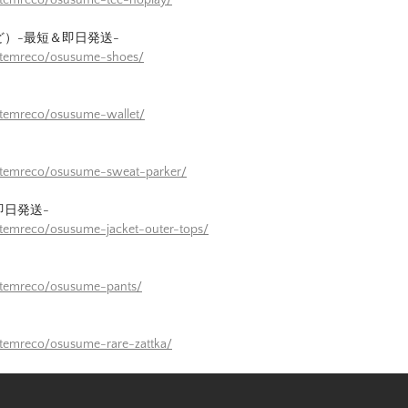
ど）-最短＆即日発送-
/itemreco/osusume-shoes/
itemreco/osusume-wallet/
/itemreco/osusume-sweat-parker/
即日発送-
itemreco/osusume-jacket-outer-tops/
itemreco/osusume-pants/
itemreco/osusume-rare-zattka/