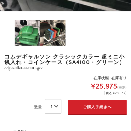
コムデギャルソン クラシックカラー 超ミニ小
銭入れ・コインケース（SA4100・グリーン）
cdg-wallet-sa4100-gr2
在庫状態 : 在庫有り
¥25,975
(税別)
(
¥28,573 )
税込
数量