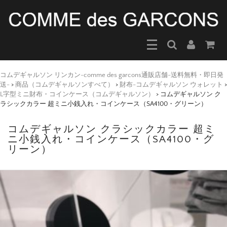
コムデギャルソン リンカン-comme des garcons通販店舗-送料無料・即日発
送-
>
商品（コムデギャルソンすべて）
>
財布-コムデギャルソン ウォレット
>
L字型ミニ財布・コインケース（コムデギャルソン）
>
コムデギャルソン ク
ラシックカラー 超ミニ小銭入れ・コインケース（SA4100・グリーン）
コムデギャルソン クラシックカラー 超ミ
ニ小銭入れ・コインケース（SA4100・グ
リーン）