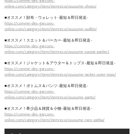
https://comme-des-garcons-
online.com/category/item/itemreco/osusume-shoes/
■オススメ！財布・ウォレット-最短＆即日発送-
https://comme-des-garcons-
online.com/category/item/itemreco/osusume-wallet/
■オススメ！スエット＆パーカー-最短＆即日発送-
https://comme-des-garcons-
online.com/category/item/itemreco/osusume-sweat-parker/
■オススメ！ジャケット＆アウター＆トップス-最短＆即日発送-
https://comme-des-garcons-
online.com/category/item/itemreco/osusume-jacket-outer-tops/
■オススメ！ボトムス＆パンツ-最短＆即日発送-
https://comme-des-garcons-
online.com/category/item/itemreco/osusume-pants/
■オススメ！希少品＆雑貨＆小物-最短＆即日発送-
https://comme-des-garcons-
online.com/category/item/itemreco/osusume-rare-zattka/