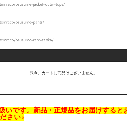
itemreco/osusume-jacket-outer-tops/
itemreco/osusume-pants/
itemreco/osusume-rare-zattka/
只今、カートに商品はございません。
扱いです。新品・正規品をお届けすると
ださい♪