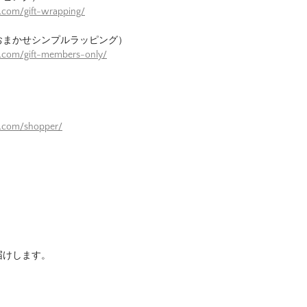
.com/gift-wrapping/
おまかせシンプルラッピング）
e.com/gift-members-only/
）
e.com/shopper/
届けします。