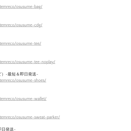
/itemreco/osusume-bag/
/itemreco/osusume-cdg/
itemreco/osusume-tee/
itemreco/osusume-tee-noplay/
ど）-最短＆即日発送-
/itemreco/osusume-shoes/
itemreco/osusume-wallet/
/itemreco/osusume-sweat-parker/
即日発送-