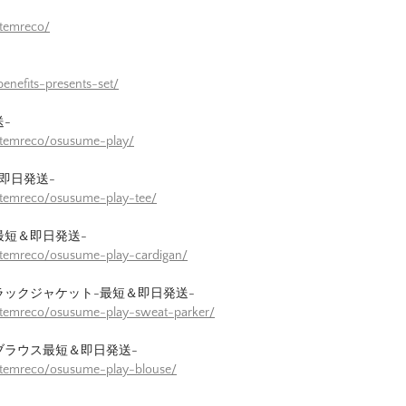
itemreco/
enefits-presents-set/
-
itemreco/osusume-play/
即日発送-
itemreco/osusume-play-tee/
最短＆即日発送-
itemreco/osusume-play-cardigan/
ラックジャケット-最短＆即日発送-
itemreco/osusume-play-sweat-parker/
ブラウス最短＆即日発送-
itemreco/osusume-play-blouse/