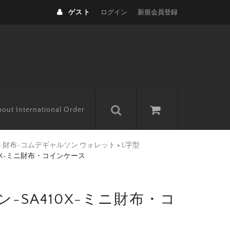
ゲスト
ログイン
新規会員登録
out International Order
>
財布-コムデギャルソン ウォレット
>
L字型
0X-ミニ財布・コインケース
SA410X-ミニ財布・コ