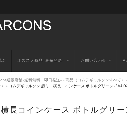
選ぶ
オススメ商品-最短発送-
お問い合わせ
Ab
arcons通販店舗-送料無料・即日発送-
>
商品（コムデギャルソンすべて）
ン）
>
コムデギャルソン 超ミニ横長コインケース ボトルグリーン-SA41
横長コインケース ボトルグリーン-