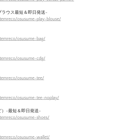
ブラウス最短＆即日発送-
itemreco/osusume-play-blouse/
/itemreco/osusume-bag/
/itemreco/osusume-cdg/
itemreco/osusume-tee/
itemreco/osusume-tee-noplay/
ど）-最短＆即日発送-
/itemreco/osusume-shoes/
itemreco/osusume-wallet/