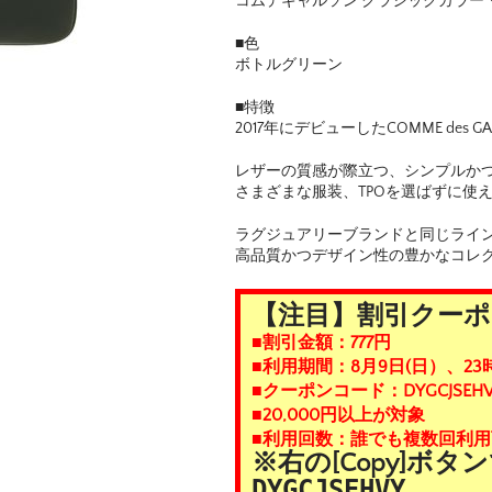
コムデギャルソン クラシックカラー・
■色
ボトルグリーン
■特徴
2017年にデビューしたCOMME de
レザーの質感が際立つ、シンプルか
さまざまな服装、TPOを選ばずに使
ラグジュアリーブランドと同じライ
高品質かつデザイン性の豊かなコレ
【注目】割引クー
■割引金額：777円
■利用期間：8月9日(日）、23
■クーポンコード：DYGCJSEHV
■20,000円以上が対象
■利用回数：誰でも複数回利用
※右の[Copy]ボ
DYGCJSEHVY