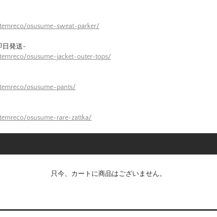
/itemreco/osusume-sweat-parker/
即日発送-
itemreco/osusume-jacket-outer-tops/
itemreco/osusume-pants/
itemreco/osusume-rare-zattka/
只今、カートに商品はございません。