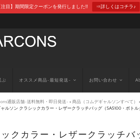
【注目】期間限定クーポンを発行しました!!
⇒詳しくはコチラ♪
選ぶ
オススメ商品-最短発送-
お問い合わせ
Ab
arcons通販店舗-送料無料・即日発送-
>
商品（コムデギャルソンすべて）
ャルソン クラシックカラー・レザークラッチバッグ（SA5100・ボト
ックカラー・レザークラッチバッグ