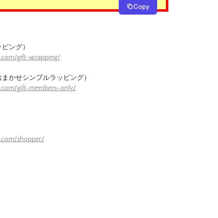
Copy
ッピング）
.com/gift-wrapping/
おまかせシンプルラッピング）
e.com/gift-members-only/
）
e.com/shopper/