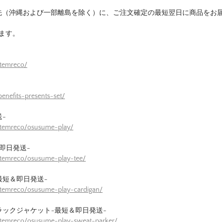
先（沖縄および一部離島を除く）に、ご注文確定の最短翌日に商品をお
ます。
itemreco/
enefits-presents-set/
-
itemreco/osusume-play/
即日発送-
itemreco/osusume-play-tee/
最短＆即日発送-
itemreco/osusume-play-cardigan/
ラックジャケット-最短＆即日発送-
itemreco/osusume-play-sweat-parker/