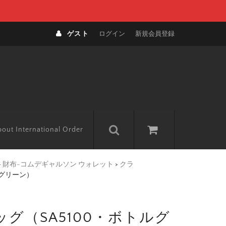
ゲスト
ログイン
新規会員登録
out International Order
>
財布-コムデギャルソン ウォレット
>
クラ
ルグリーン）
（SA5100・ボトルグ