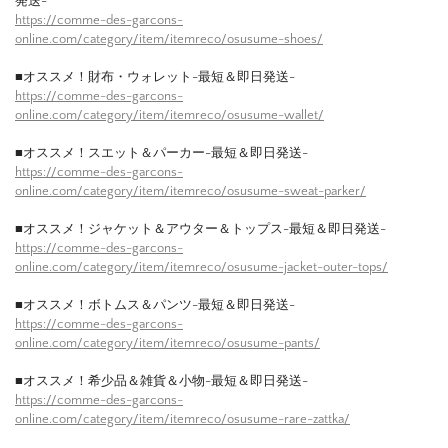
発送-
https://comme-des-garcons-
online.com/category/item/itemreco/osusume-shoes/
■オススメ！財布・ウォレット-最短＆即日発送-
https://comme-des-garcons-
online.com/category/item/itemreco/osusume-wallet/
■オススメ！スエット＆パーカー-最短＆即日発送-
https://comme-des-garcons-
online.com/category/item/itemreco/osusume-sweat-parker/
■オススメ！ジャケット＆アウター＆トップス-最短＆即日発送-
https://comme-des-garcons-
online.com/category/item/itemreco/osusume-jacket-outer-tops/
■オススメ！ボトムス＆パンツ-最短＆即日発送-
https://comme-des-garcons-
online.com/category/item/itemreco/osusume-pants/
■オススメ！希少品＆雑貨＆小物-最短＆即日発送-
https://comme-des-garcons-
online.com/category/item/itemreco/osusume-rare-zattka/