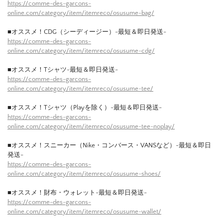
https://comme-des-garcons-
online.com/category/item/itemreco/osusume-bag/
■オススメ！CDG（シーディージー）-最短＆即日発送-
https://comme-des-garcons-
online.com/category/item/itemreco/osusume-cdg/
■オススメ！Tシャツ-最短＆即日発送-
https://comme-des-garcons-
online.com/category/item/itemreco/osusume-tee/
■オススメ！Tシャツ（Playを除く）-最短＆即日発送-
https://comme-des-garcons-
online.com/category/item/itemreco/osusume-tee-noplay/
■オススメ！スニーカー（Nike・コンバース・VANSなど）-最短＆即日
発送-
https://comme-des-garcons-
online.com/category/item/itemreco/osusume-shoes/
■オススメ！財布・ウォレット-最短＆即日発送-
https://comme-des-garcons-
online.com/category/item/itemreco/osusume-wallet/