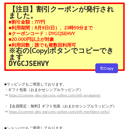
【注目】割引クーポンが発行され
ました。
■割引金額：777円
■利用期間：8月9日(日）、23時59分まで
■クーポンコード：DYGCJSEHVY
■20,000円以上が対象
■利用回数：誰でも複数回利用可
※右の[Copy]ボタンでコピーでき
ます
DYGCJSEHVY
Copy
■ラッピングもご用意しております。
・ギフト包装（おまかせシンプルラッピング）
⇒
https://comme-des-garcons-online.com/gift-wrapping/
・【会員限定・無料】ギフト包装（おまかせシンプルラッピング）
⇒
https://comme-des-garcons-online.com/gift-members-only/
■ショッパーもご用意しております。