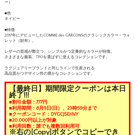
ー）
■色
ネイビー
■特徴
2017年にデビューしたCOMME des GARCONSのクラシックカラー・ウォ
レット（財布）。
レザーの質感が際立つ、シンプルかつ定番的なカラーが特徴。
さまざまな服装、TPOを選ばずに使えるコレクションです。
ラグジュアリーブランドと同じラインで生産される
高品質かつデザイン性の豊かなコレクションです。
【最終日】期間限定クーポンは本日
終了!!!
■割引金額：777円
■利用期間：8月9日(日）、23時59分まで
■クーポンコード：DYGCJSEHVY
■20,000円以上が対象
■利用回数：誰でも複数回利用可
※右の[Copy]ボタンでコピーでき