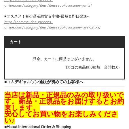
https://comme-des-garcons-
online.com/category/item/itemreco/osusume-pants/
■オススメ！希少品＆雑貨＆小物-最短＆即日発送-
https://comme-des-garcons-
online.com/category/item/itemreco/osusume-rare-zattka/
カート
只今、カートに商品はございません。
(カゴの商品数:0種類、合計数:0)
■コムデギャルソン通販が初めてのお客様へ
当店は新品・正規品のみの取り扱いで
す。新品・正規品をお届けするとお約
束します。
安心してお買い物をお楽しみくださ
い♪
■About International Order & Shipping