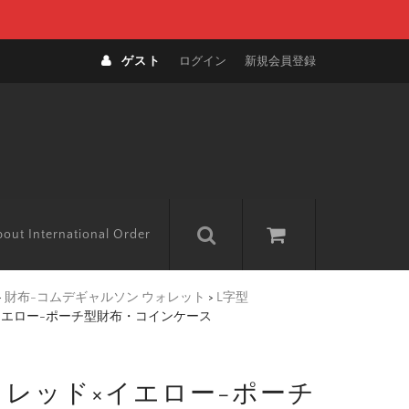
ゲスト
ログイン
新規会員登録
out International Order
>
財布-コムデギャルソン ウォレット
>
L字型
ド×イエロー-ポーチ型財布・コインケース
ク レッド×イエロー-ポーチ