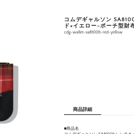
コムデギャルソン SA810
ド×イエロー-ポーチ型財
cdg-wallet-sa8100lt-red-yellow
商品詳細
■商品名