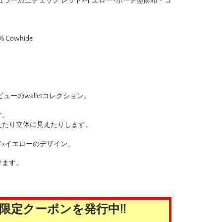
ンチキュラー加工チェック レッド×イエロー-ポーチ型財布・コ
0% Cowhide
にデビューのwalletコレクション。
す。
えたり立体に見えたりします。
×イエローのデザイン、
けます。
限定クーポンを発行中!!