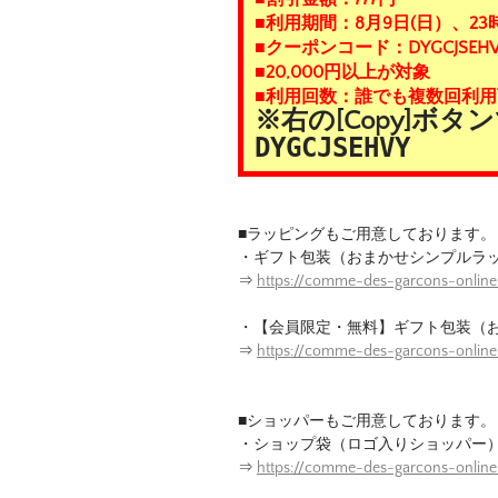
■利用期間：8月9日(日）、23
■クーポンコード：DYGCJSEHV
■20,000円以上が対象
■利用回数：誰でも複数回利用
※右の[Copy]ボ
DYGCJSEHVY
■ラッピングもご用意しております。
・ギフト包装（おまかせシンプルラ
⇒
https://comme-des-garcons-online
・【会員限定・無料】ギフト包装（
⇒
https://comme-des-garcons-onlin
■ショッパーもご用意しております。
・ショップ袋（ロゴ入りショッパー
⇒
https://comme-des-garcons-onlin