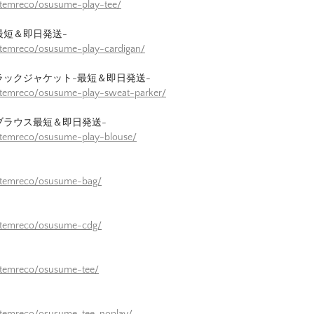
itemreco/osusume-play-tee/
最短＆即日発送-
itemreco/osusume-play-cardigan/
ラックジャケット-最短＆即日発送-
itemreco/osusume-play-sweat-parker/
ブラウス最短＆即日発送-
itemreco/osusume-play-blouse/
/itemreco/osusume-bag/
/itemreco/osusume-cdg/
itemreco/osusume-tee/
itemreco/osusume-tee-noplay/