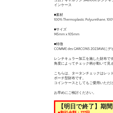
コムデギャルソン SA8100lt レ
インケース
■素材
100% Thermoplastic Polyurethane, 10
■サイズ
145mm x 105mm
■特徴
COMME des GARCONS 2023AW
レンチキュラー加工を施した財布で
角度によってチェック柄が動いて見
こちらは、タータンチェックはレッド
ポーチ型財布です。
コインケースとしてもご愛用いただ
お早めにご検討ください。
【明日で終了】期間
■割引金額：777円