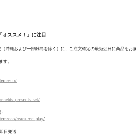
は「オススメ！」に注目
先（沖縄および一部離島を除く）に、ご注文確定の最短翌日に商品をお
ます。
itemreco/
enefits-presents-set/
-
itemreco/osusume-play/
即日発送-