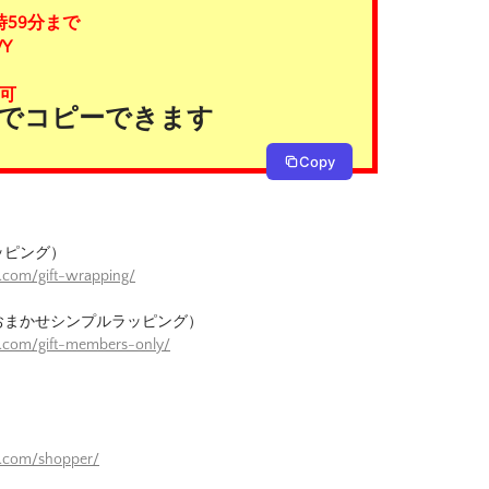
時59分まで
Y
可
タンでコピーできます
Copy
ッピング）
.com/gift-wrapping/
おまかせシンプルラッピング）
e.com/gift-members-only/
）
e.com/shopper/