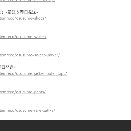
ど）-最短＆即日発送-
/itemreco/osusume-shoes/
itemreco/osusume-wallet/
/itemreco/osusume-sweat-parker/
即日発送-
itemreco/osusume-jacket-outer-tops/
itemreco/osusume-pants/
itemreco/osusume-rare-zattka/