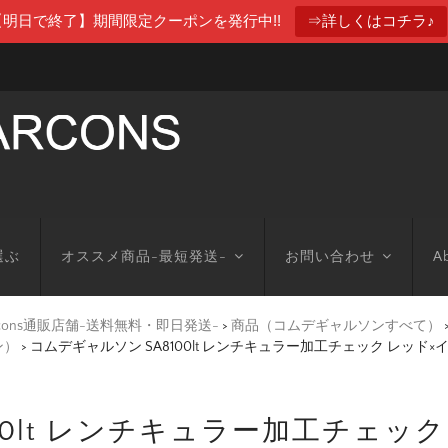
【明日で終了】期間限定クーポンを発行中!!
⇒詳しくはコチラ♪
選ぶ
オススメ商品-最短発送-
お問い合わせ
Ab
arcons通販店舗-送料無料・即日発送-
>
商品（コムデギャルソンすべて）
ン）
>
コムデギャルソン SA8100lt レンチキュラー加工チェック レッ
00lt レンチキュラー加工チェッ