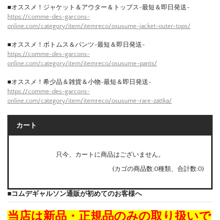
■オススメ！ジャケット＆アウター＆トップス-最短＆即日発送-
https://comme-des-garcons-
online.com/category/item/itemreco/osusume-jacket-outer-tops/
■オススメ！ボトムス＆パンツ-最短＆即日発送-
https://comme-des-garcons-
online.com/category/item/itemreco/osusume-pants/
■オススメ！希少品＆雑貨＆小物-最短＆即日発送-
https://comme-des-garcons-
online.com/category/item/itemreco/osusume-rare-zattka/
カート
只今、カートに商品はございません。
(カゴの商品数:0種類、合計数:0)
■コムデギャルソン通販が初めてのお客様へ
当店は新品・正規品のみの取り扱いで