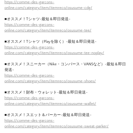
https://comme-des-garcons-
online.com/category/item/itemreco/osusume-cdg/
■オススメ！Tシャツ-最短＆即日発送-
https://comme-des-garcons-
online.com/category/item/itemreco/osusume-tee/
■オススメ！Tシャツ（Playを除く）-最短＆即日発送-
https://comme-des-garcons-
online.com/category/item/itemreco/osusume-tee-noplay/
■オススメ！スニーカー（Nike・コンバース・VANSなど）-最短＆即日
発送-
https://comme-des-garcons-
online.com/category/item/itemreco/osusume-shoes/
■オススメ！財布・ウォレット-最短＆即日発送-
https://comme-des-garcons-
online.com/category/item/itemreco/osusume-wallet/
■オススメ！スエット＆パーカー-最短＆即日発送-
https://comme-des-garcons-
online.com/category/item/itemreco/osusume-sweat-parker/