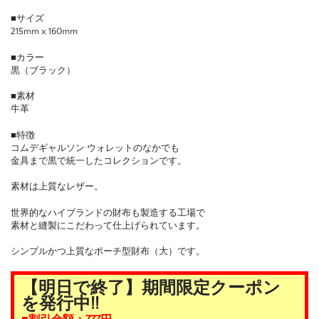
■サイズ
215mm x 160mm
■カラー
黒（ブラック）
■素材
牛革
■特徴
コムデギャルソン ウォレットのなかでも
金具まで黒で統一したコレクションです。
素材は上質なレザー。
世界的なハイブランドの財布も製造する工場で
素材と縫製にこだわって仕上げられています。
シンプルかつ上質なポーチ型財布（大）です。
【明日で終了】期間限定クーポン
を発行中!!